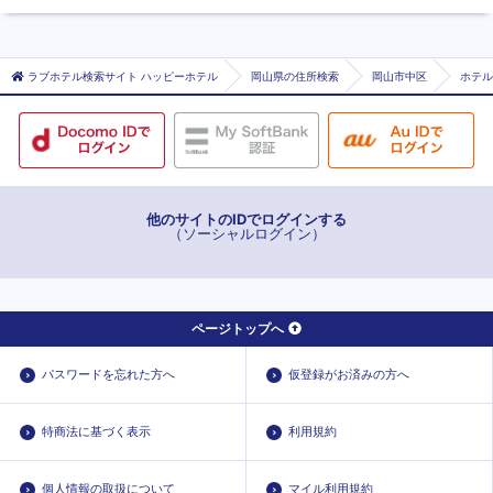
ラブホテル検索サイト ハッピーホテル
岡山県の住所検索
岡山市中区
ホテル 
他のサイトのIDでログインする
（ソーシャルログイン）
ページトップへ
パスワードを忘れた方へ
仮登録がお済みの方へ
特商法に基づく表示
利用規約
個人情報の取扱について
マイル利用規約