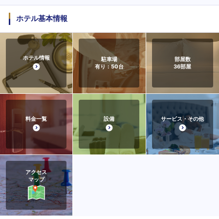
ホテル基本情報
ホテル情報
駐車場
部屋数
有り：50台
36
部屋
料金一覧
設備
サービス・その他
アクセス
マップ