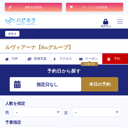
無料会員登録
プレミアム会員登録
ログイン
ゲスト
ユーザー登録
ルヴィアーナ【Ruグループ】
TOP
部屋写真
アクセス
クーポン
予約
CHECK
予約日から探す
本日の予約
指定日なし
人数を指定
男
女
予算指定