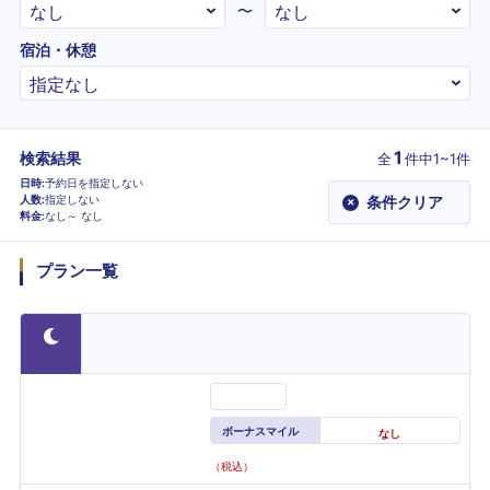
〜
宿泊・休憩
1
検索結果
全
件
中1~1件
日時
予約日を指定しない
人数
指定しない
条件クリア
×
料金
なし～
なし
プラン一覧
ボーナスマイル
なし
（税込）