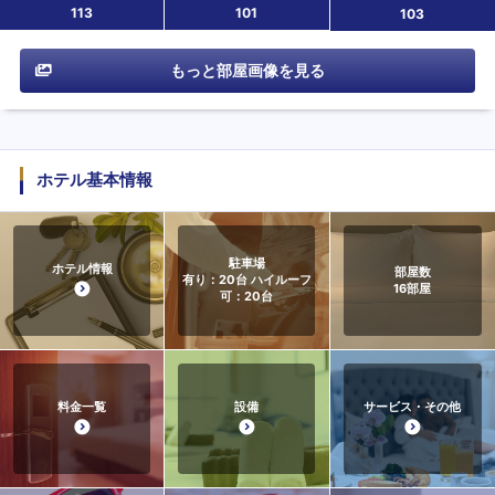
113
101
103
もっと部屋画像を見る
ホテル基本情報
駐車場
ホテル情報
部屋数
有り：20台 ハイルーフ
16
部屋
可：20台
料金一覧
設備
サービス・その他