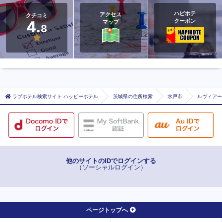
ハピホテ
アクセス
クチコミ
クーポン
4.
マップ
8
ラブホテル検索サイト ハッピーホテル
茨城県の住所検索
水戸市
ルヴィアー
他のサイトのIDでログインする
（ソーシャルログイン）
ページトップへ