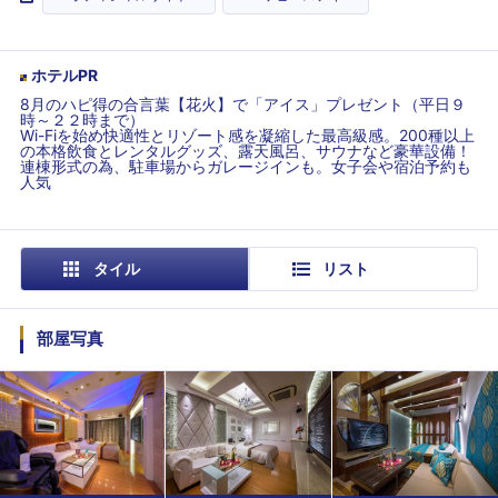
ホテルPR
8月のハピ得の合言葉【花火】で「アイス」プレゼント（平日９
時～２２時まで）
Wi-Fiを始め快適性とリゾート感を凝縮した最高級感。200種以上
の本格飲食とレンタルグッズ、露天風呂、サウナなど豪華設備！
連棟形式の為、駐車場からガレージインも。女子会や宿泊予約も
人気
タイル
リスト
部屋写真