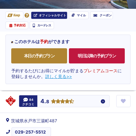
オフィシャルサイト
マイル
クーポン
Keep
予約対応
カードレス
このホテルは
予約
ができます
本日の予約プラン
明日以降の予約プラン
予約するたびにお得にマイルが貯まる
プレミアムコース
に
登録しませんか。
詳しく見る>>
84
4.
8
クチコミ
茨城県水戸市三湯町487
029-257-5512