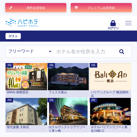
無料会員登録
プレミアム会員登録
ログイン
ゲスト
ユーザー登録
PR
PR
PR
GRAN.相模原店
フェスタ葉山
バリアングループ 横浜関内
店
PR
PR
PR
現代楽園 大和店
ホテルヴィクトリアリゾー
ホテルバリアンリゾート東
ト茅ヶ崎
名川崎I.C