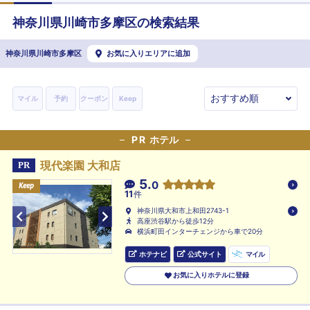
神奈川県
川崎市多摩区
の検索結果
神奈川県川崎市多摩区
お気に入りエリアに追加
マイル
予約
クーポン
Keep
PR
ホテル
現代楽園 大和店
PR
5.
0
Keep
Keep
Keep
11
件
神奈川県大和市上和田2743-1
高座渋谷駅から徒歩12分
横浜町田インターチェンジから車で20分
ホテナビ
公式サイト
マイル
お気に入りホテルに登録