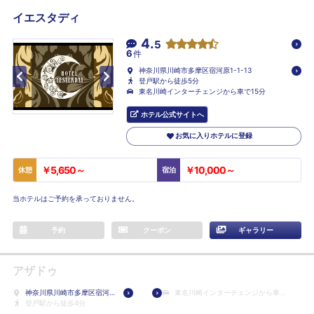
イエスタディ
4.
5
6
件
神奈川県川崎市多摩区宿河原1-1-13
登戸駅から徒歩5分
東名川崎インターチェンジから車で15分
ホテル公式サイトへ
お気に入りホテルに登録
￥5,650～
￥10,000～
休憩
宿泊
当ホテルはご予約を承っておりません。
予約
クーポン
ギャラリー
アザドゥ
神奈川県川崎市多摩区宿河
東名川崎インターチェンジから車で
原1-1-15
登戸駅から徒歩4分
6分