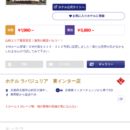
ホテル公式サイトへ
お気に入りホテルに登録
￥1,960～
￥5,880～
休憩
宿泊
山科エリア最安宣言！激安の殿堂パルコ！！
ＳＭルーム登場！ＳＭ什器を２１５・３１２号室に設置しました！新たな世界が広がるかも
しれませんので試してみて下さい。
予約
クーポン
ギャラリー
ホテル ラパジュリア 東インター店
京都府京都市山科区大塚中溝
京都東インターチェンジから車で3分
町59
東野駅から徒歩11分
お
気
１ルーム１ガレージ制 他の客様の目線が気にならない
に
入
り
キュテラ