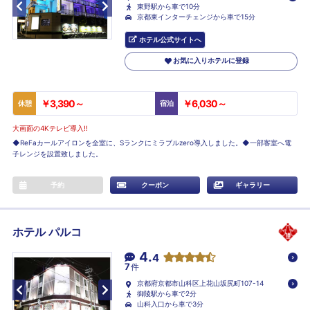
東野駅から車で10分
京都東インターチェンジから車で15分
ホテル公式サイトへ
お気に入りホテルに登録
￥3,390～
￥6,030～
休憩
宿泊
大画面の4Kテレビ導入!!
◆ReFaカールアイロンを全室に、Sランクにミラブルzero導入しました。◆一部客室へ電
子レンジを設置致しました。
予約
クーポン
ギャラリー
ホテル パルコ
4.
4
7
件
京都府京都市山科区上花山坂尻町107-14
御陵駅から車で2分
山科入口から車で3分