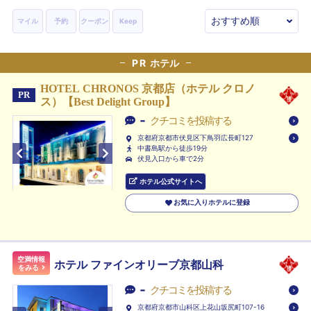
マイル
予約
クーポン
Keep
PR
ホテル
HOTEL CHRONOS 京都店（ホテル クロノ
PR
ス）【Best Delight Group】
-
クチコミを投稿する
京都府京都市伏見区下鳥羽広長町127
中書島駅から徒歩19分
伏見入口から車で2分
ホテル公式サイトへ
お気に入りホテルに登録
空満情報
ホテル ファインオリーブ京都山科
をみる
-
クチコミを投稿する
京都府京都市山科区上花山坂尻町107-16