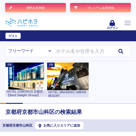
無料会員登録
プレミアム会員登録
ログイン
ゲスト
ユーザー登録
PR
PR
HOTEL CHRONOS 京都店
HOTEL GRASSINO URBAN
【Best Delight Group】
RESORT
京都府
京都市山科区
の検索結果
京都府京都市山科区
お気に入りエリアに追加