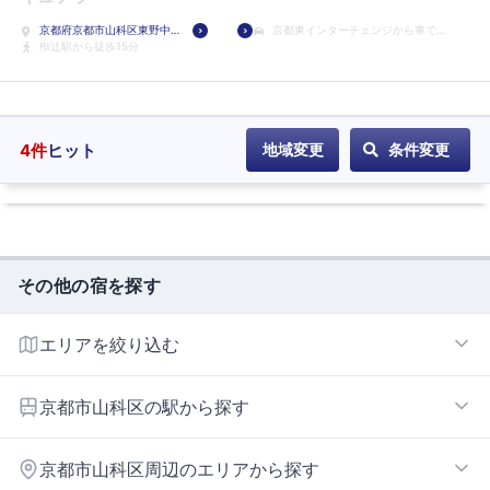
ホ
京都府京都市山科区東野中
京都東インターチェンジから車で3
テ
井ノ上町13-33
椥辻駅から徒歩15分
分
ル
に
登
録
4
件
ヒット
地域変更
条件変更
その他の宿を探す
エリアを絞り込む
京都東インターエリア
京都市山科区の駅から探す
御陵
京都市山科区周辺のエリアから探す
東野