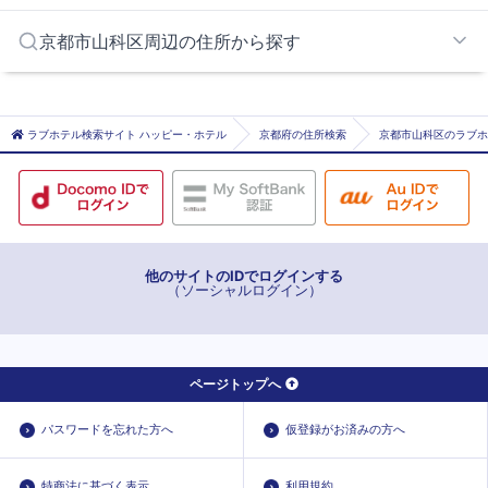
椥辻
唐崎・比叡エリア
京都市山科区周辺の住所から探す
大津・草津エリア
京都市北部エリア
京都市京都市左京区
京都市街エリア
京都市京都市東山区
ラブホテル検索サイト ハッピー・ホテル
京都府の住所検索
京都市山科区のラブホ
京都南インターエリア
京都市京都市伏見区
淀周辺エリア
他のサイトのIDでログインする
（ソーシャルログイン）
ページトップへ
パスワードを忘れた方へ
仮登録がお済みの方へ
特商法に基づく表示
利用規約