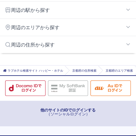
唐崎・比叡エリア
周辺の駅から探す
大津・草津エリア
近江神宮前
周辺のエリアから探す
穴太
堅田
守山琵琶湖畔エリア
周辺の住所から探す
皇子山
栗東インターエリア
滋賀里
京都市北部エリア
京都市京都市左京区
瀬田
京都南インターエリア
京都市京都市伏見区
ラブホテル検索サイト ハッピー・ホテル
京都府の住所検索
京都府のエリア検索
膳所本町
淀周辺エリア
京都市京都市山科区
大津京
京都東インターエリア
唐崎
南滋賀
他のサイトのIDでログインする
（ソーシャルログイン）