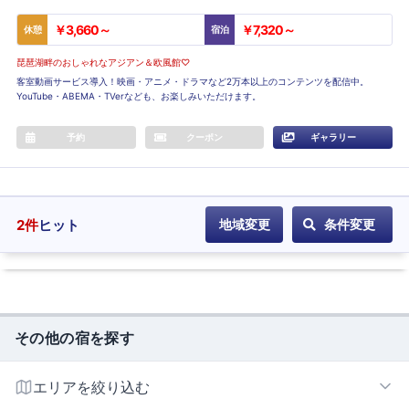
￥3,660～
￥7,320～
休憩
宿泊
琵琶湖畔のおしゃれなアジアン＆欧風館♡
客室動画サービス導入！映画・アニメ・ドラマなど2万本以上のコンテンツを配信中。
YouTube・ABEMA・TVerなども、お楽しみいただけます。
予約
クーポン
ギャラリー
2
件
ヒット
地域変更
条件変更
その他の宿を探す
エリアを絞り込む