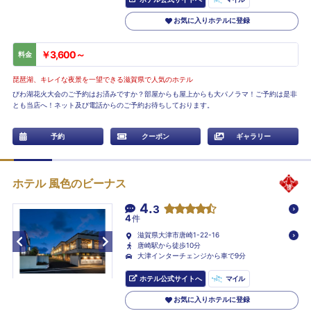
お気に入りホテルに登録
￥3,600～
料金
琵琶湖、キレイな夜景を一望できる滋賀県で人気のホテル
びわ湖花火大会のご予約はお済みですか？部屋からも屋上からも大パノラマ！ご予約は是非
とも当店へ！ネット及び電話からのご予約お待ちしております。
予約
クーポン
ギャラリー
ホテル 風色のビーナス
4.
3
4
件
滋賀県大津市唐崎1-22-16
唐崎駅から徒歩10分
大津インターチェンジから車で9分
ホテル公式サイトへ
マイル
お気に入りホテルに登録