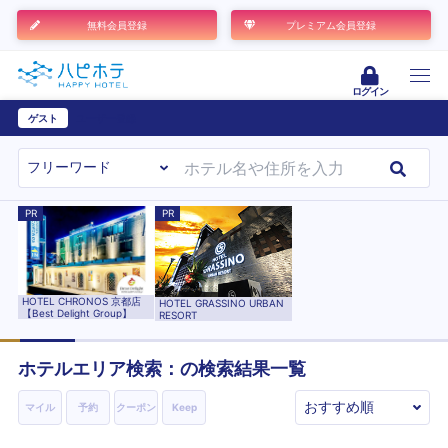
無料会員登録
プレミアム会員登録
ログイン
ゲスト
ユーザー登録
PR
PR
HOTEL CHRONOS 京都店
HOTEL GRASSINO URBAN
【Best Delight Group】
RESORT
ホテルエリア検索：の検索結果一覧
マイル
予約
クーポン
Keep