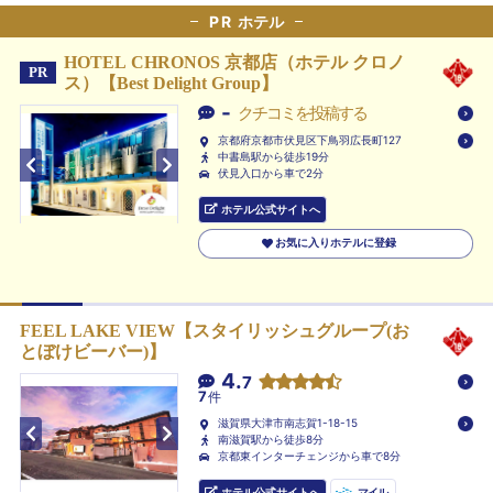
PR
ホテル
HOTEL CHRONOS 京都店（ホテル クロノ
PR
ス）【Best Delight Group】
-
クチコミを投稿する
京都府京都市伏見区下鳥羽広長町127
中書島駅から徒歩19分
伏見入口から車で2分
ホテル公式サイトへ
お気に入りホテルに登録
FEEL LAKE VIEW【スタイリッシュグループ(お
とぼけビーバー)】
4.
7
7
件
滋賀県大津市南志賀1-18-15
南滋賀駅から徒歩8分
京都東インターチェンジから車で8分
ホテル公式サイトへ
マイル