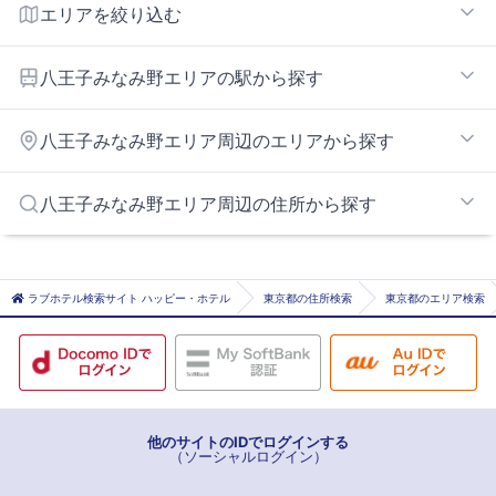
エリアを絞り込む
八王子インターエリア
八王子みなみ野エリアの駅から探す
高尾エリア
八王子みなみ野エリア
京王八王子
八王子みなみ野エリア周辺のエリアから探す
高尾
高尾山口
町田駅周辺エリア
八王子みなみ野エリア周辺の住所から探す
小宮
横田基地周辺エリア
松が谷
多摩センターエリア
昭島市
八王子
町田市
ラブホテル検索サイト ハッピー・ホテル
東京都の住所検索
東京都のエリア検索
八王子みなみ野
福生市
片倉
多摩市
北八王子
あきる野市
相模原市相模原市緑区
他のサイトのIDでログインする
（ソーシャルログイン）