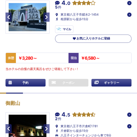
4.
0
5
件
東京都八王子市鑓水2-1454
相原駅から徒歩15分
マイル
お気に入りホテルに登録
￥3,280～
￥6,580～
休憩
宿泊
当ホテルの自慢の露天風呂をぜひご堪能して下さい！
予約
クーポン
ギャラリー
御殿山
4.
5
2
件
東京都八王子市片倉町1781
片倉駅から徒歩15分
八王子インターチェンジから車で9分