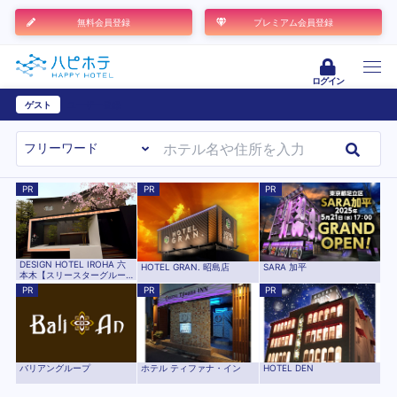
無料会員登録
プレミアム会員登録
ログイン
ゲスト
ユーザー登録
PR
PR
PR
DESIGN HOTEL IROHA 六
HOTEL GRAN. 昭島店
SARA 加平
本木【スリースターグルー
プ】
PR
PR
PR
バリアングループ
ホテル ティファナ・イン
HOTEL DEN