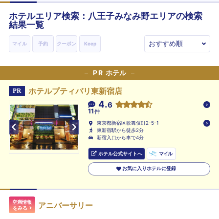
ホテルエリア検索：八王子みなみ野エリアの検索
結果一覧
マイル
予約
クーポン
Keep
PR
ホテル
ホテルプティバリ東新宿店
PR
4.
6
11
件
東京都新宿区歌舞伎町2-5-1
東新宿駅から徒歩2分
新宿入口から車で4分
ホテル公式サイトへ
マイル
お気に入りホテルに登録
空満情報
アニバーサリー
をみる