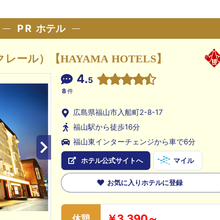
PR
ホテル
レクレール）【HAYAMA HOTELS】
4.
5
8
件
広島県福山市入船町2-8-17
福山駅から徒歩16分
福山東インターチェンジから車で6分
ホテル公式サイトへ
マイル
お気に入りホテルに登録
￥3,390～
休憩