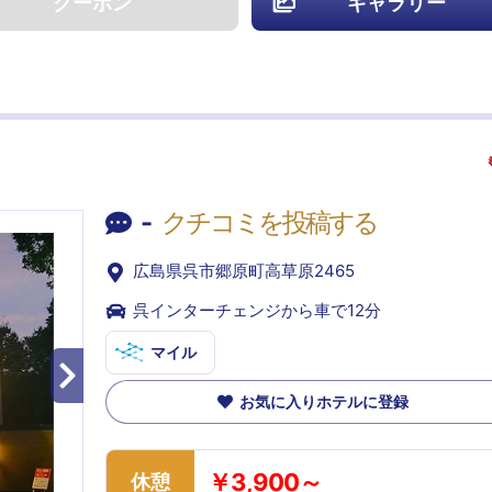
クーポン
ギャラリー
-
クチコミを投稿する
広島県呉市郷原町高草原2465
呉インターチェンジから車で12分
マイル
お気に入りホテルに登録
￥3,900～
休憩