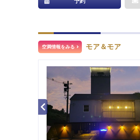
予約
モア＆モア
空満情報をみる