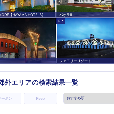
 MODE【HAYAMA HOTELS】
パオラII
PR
カ
フェアリーリゾート
郊外エリアの検索結果一覧
クーポン
Keep