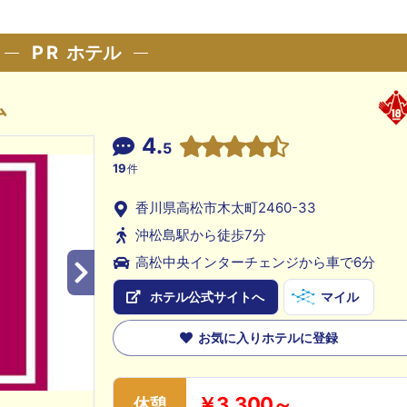
PR
ホテル
ム
4.
5
19
件
香川県高松市木太町2460-33
沖松島駅から徒歩7分
高松中央インターチェンジから車で6分
ホテル公式サイトへ
マイル
お気に入りホテルに登録
￥3,300～
休憩