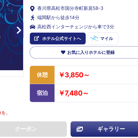
香川県高松市国分寺町新居58-3
端岡駅から徒歩14分
高松西インターチェンジから車で3分
ホテル公式サイトへ
マイル
お気に入りホテルに登録
￥3,850～
休憩
￥7,480～
宿泊
時を。
クーポン
ギャラリー