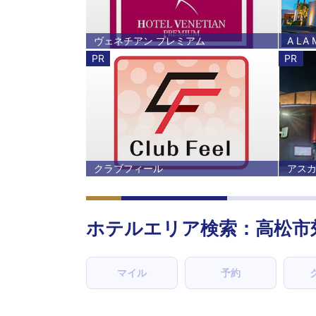
ヴェネチアン プレミアム
A LA
PR
PR
クラブフィール
アス
ホテルエリア検索：高松市
マイル
予約