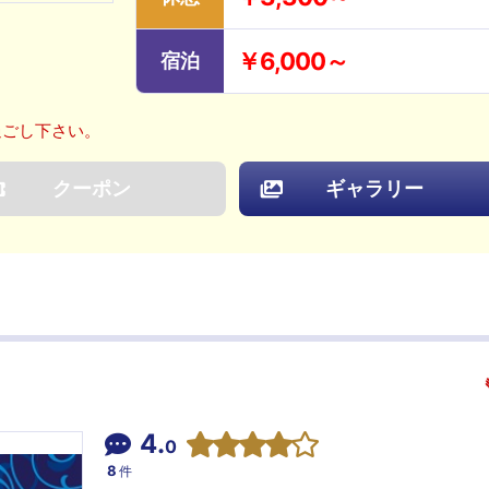
￥6,000～
宿泊
過ごし下さい。
クーポン
ギャラリー
4.
0
8
件