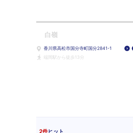
白嶺
香川県高松市国分寺町国分2841-1
端岡駅から徒歩13分
2
件
ヒット