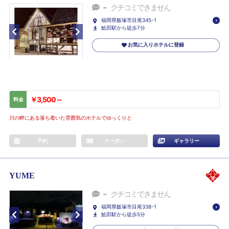
-
クチコミできません
福岡県飯塚市目尾345-1
鯰田駅から徒歩7分
お気に入りホテルに登録
￥3,500～
料金
川の畔にある落ち着いた雰囲気のホテルでゆっくりと
予約
クーポン
ギャラリー
YUME
-
クチコミできません
福岡県飯塚市目尾338-1
鯰田駅から徒歩5分