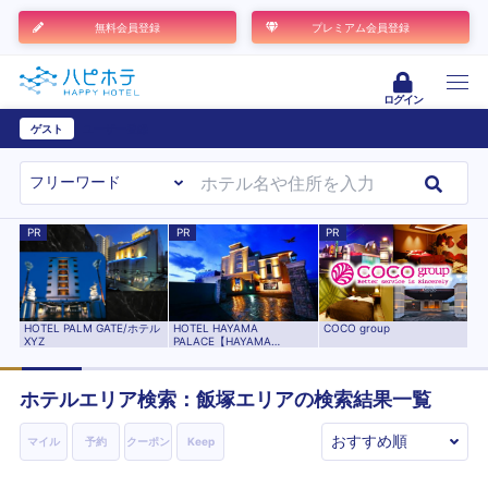
無料会員登録
プレミアム会員登録
ログイン
ゲスト
ユーザー登録
PR
PR
PR
HOTEL HAYAMA
HOTEL PALM GATE/ホテル
COCO group
PALACE【HAYAMA
XYZ
HOTELS】
ホテルエリア検索：飯塚エリアの検索結果一覧
マイル
予約
クーポン
Keep