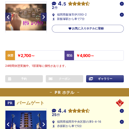
4.
5
2
件
福岡県飯塚市伊川93-2
新飯塚駅から車で7分
お気に入りホテルに登録
￥2,700～
￥4,900～
休憩
宿泊
24時間休憩実施中。1部屋毎に個性があります。
予約
クーポン
ギャラリー
PR
ホテル
パームゲート
PR
4.
4
25
件
福岡県福岡市中央区那の津5-4-16
赤坂駅から車で5分