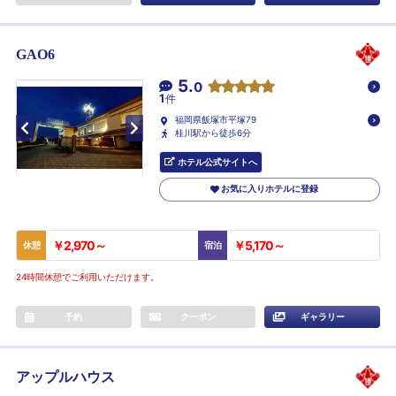
GAO6
5.
0
1
件
福岡県飯塚市平塚79
桂川駅から徒歩6分
ホテル公式サイトへ
お気に入りホテルに登録
￥2,970～
￥5,170～
休憩
宿泊
24時間休憩でご利用いただけます。
予約
クーポン
ギャラリー
アップルハウス