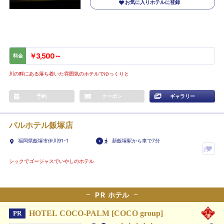
お気に入りホテルに登録
￥3,500～
料金
川の畔にある落ち着いた雰囲気のホテルでゆっくりと
予約
クーポン
ギャラリー
パルホテル飯塚店
福岡県飯塚市伊川91-1
新飯塚駅から車で7分
お
気
シックでゴージャスでいやしのホテル
に
入
PR
ホテル
り
ホ
HOTEL COCO-PALM [COCO group]
PR
テ