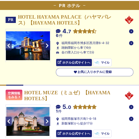
PR
ホテル
HOTEL HAYAMA PALACE（ハヤマパレ
PR
ス）【HAYAMA HOTELS】
4.
7
6
件
福岡県福岡市博多区西月隈6-4-32
雑餉隈駅から車で6分
金の隈入口から車で2分
ホテル公式サイトへ
マイル
お気に入りホテルに登録
HOTEL MUZE（ミュゼ）【HAYAMA
空満情報
をみる
HOTELS】
5.
0
1
件
福岡県飯塚市片島1-6-18
新飯塚駅から徒歩17分
ホテル公式サイトへ
マイル