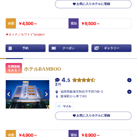
お気に入りホテルに登録
￥4,500～
￥6,500～
休憩
宿泊
★オトナノカワイイ”project
予約
クーポン
ギャラリー
空満情報
ホテルBAMBOO
をみる
4.
5
2
件
福岡県飯塚市秋松字平田748-3
飯塚駅から車で4分
マイル
お気に入りホテルに登録
￥4,900～
￥8,900～
休憩
宿泊