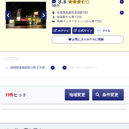
3.
8
ル
10
件
に
佐賀県鳥栖市高田町183
登
味坂駅から車で2分
鳥栖インターチェンジから車で5分
録
ホテナビ
公式サイト
マイル
お気に入りホテルに登録
バロン
福岡県嘉穂郡桂川町大字寿
桂川駅から徒歩11分
命597
11
件
ヒット
地域変更
条件変更