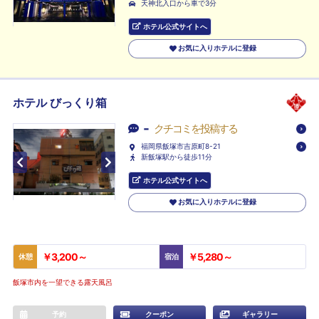
天神北入口から車で3分
ホテル公式サイトへ
お気に入りホテルに登録
ホテル びっくり箱
-
クチコミを投稿する
福岡県飯塚市吉原町8-21
新飯塚駅から徒歩11分
ホテル公式サイトへ
お気に入りホテルに登録
￥3,200～
￥5,280～
休憩
宿泊
飯塚市内を一望できる露天風呂
予約
クーポン
ギャラリー