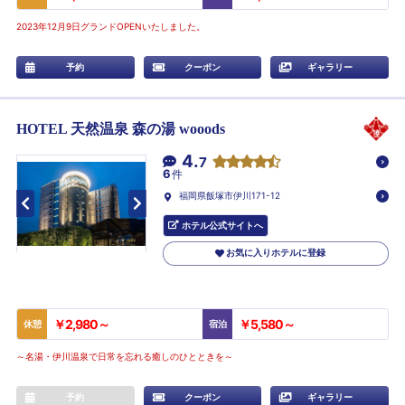
2023年12月9日グランドOPENいたしました。
予約
クーポン
ギャラリー
HOTEL 天然温泉 森の湯 wooods
4.
7
6
件
福岡県飯塚市伊川171-12
ホテル公式サイトへ
お気に入りホテルに登録
￥2,980～
￥5,580～
休憩
宿泊
～名湯・伊川温泉で日常を忘れる癒しのひとときを～
予約
クーポン
ギャラリー