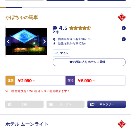
かぼちゃの馬車
4.
5
2
件
福岡県飯塚市有安962-19
新飯塚駅から車で2分
マイル
お気に入りホテルに登録
￥2,950～
￥5,990～
休憩
宿泊
VOD全室見放題！WiFi全キャリア利用出来ます！
予約
クーポン
ギャラリー
ホテル ムーンライト