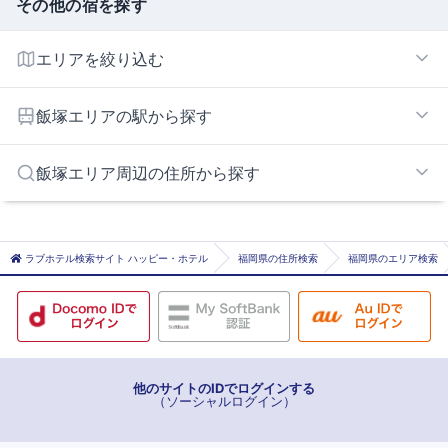
その他の宿を探す
エリアを絞り込む
飯塚エリア
飯塚エリアの駅から探す
新飯塚
飯塚エリア周辺の住所から探す
飯塚
鯰田
田川市
筑紫野市
ラブホテル検索サイト ハッピー・ホテル
福岡県の住所検索
福岡県のエリア検索
宮若市
糟屋郡須恵町
嘉穂郡桂川町
他のサイトのIDでログインする
（ソーシャルログイン）