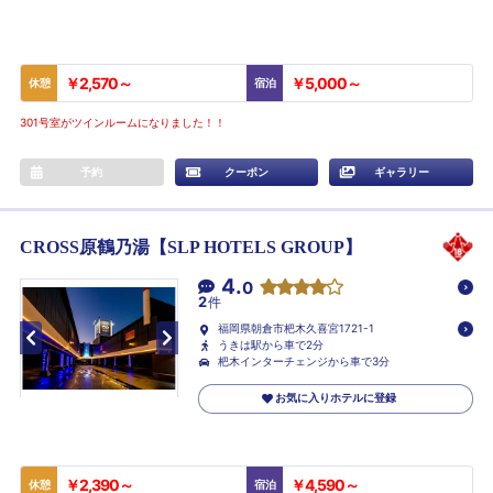
￥2,570～
￥5,000～
休憩
宿泊
301号室がツインルームになりました！！
予約
クーポン
ギャラリー
CROSS原鶴乃湯【SLP HOTELS GROUP】
4.
0
2
件
福岡県朝倉市杷木久喜宮1721-1
うきは駅から車で2分
杷木インターチェンジから車で3分
お気に入りホテルに登録
￥2,390～
￥4,590～
休憩
宿泊