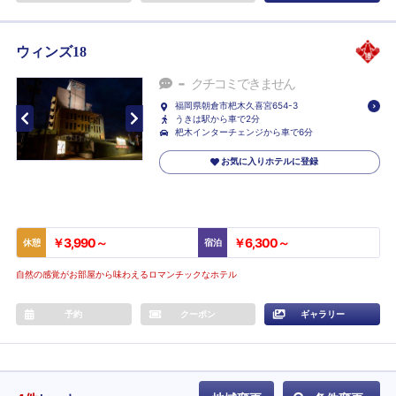
ウィンズ18
-
クチコミできません
福岡県朝倉市杷木久喜宮654-3
うきは駅から車で2分
杷木インターチェンジから車で6分
お気に入りホテルに登録
￥3,990～
￥6,300～
休憩
宿泊
自然の感覚がお部屋から味わえるロマンチックなホテル
予約
クーポン
ギャラリー