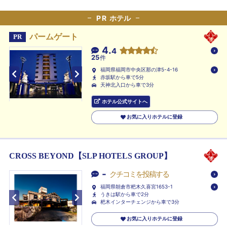
PR
ホテル
パームゲート
PR
4.
4
25
件
福岡県福岡市中央区那の津5-4-16
赤坂駅から車で5分
天神北入口から車で3分
ホテル公式サイトへ
お気に入りホテルに登録
CROSS BEYOND【SLP HOTELS GROUP】
-
クチコミを投稿する
福岡県朝倉市杷木久喜宮1653-1
うきは駅から車で2分
杷木インターチェンジから車で3分
お気に入りホテルに登録