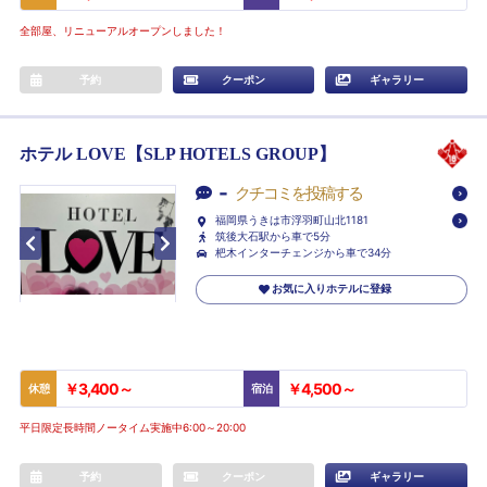
全部屋、リニューアルオープンしました！
予約
クーポン
ギャラリー
ホテル LOVE【SLP HOTELS GROUP】
-
クチコミを投稿する
福岡県うきは市浮羽町山北1181
筑後大石駅から車で5分
杷木インターチェンジから車で34分
お気に入りホテルに登録
￥3,400～
￥4,500～
休憩
宿泊
平日限定長時間ノータイム実施中6:00～20:00
予約
クーポン
ギャラリー