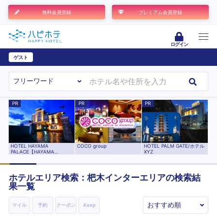
無料会員登録
プレミアム会員登録
ログイン
ゲスト
ユーザー登録
PR
PR
PR
HOTEL HAYAMA
HOTEL PALM GATE/ホテル
COCO group
PALACE【HAYAMA
XYZ
HOTELS】
ホテルエリア検索：杷木インターエリアの検索結
果一覧
マイル
予約
クーポン
Keep