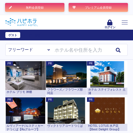
無料会員登録
プレミアム会員登録
ログイン
ゲスト
ユーザー登録
PR
PR
PR
フラワーズ／フラワーズ那
ホテル ステイフォレスト 土
ホテル プリモ 神栖
珂店
浦
PR
PR
PR
ルヴィアーナ/ルスティカー
ヴィクトリアコートつくば
HOTEL LOTUS 水戸店
ナつくば【Ruグループ】
【Best Delight Group】