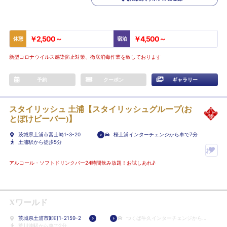
￥2,500～
￥4,500～
休憩
宿泊
新型コロナウイルス感染防止対策、徹底消毒作業を致しております
予約
クーポン
ギャラリー
スタイリッシュ 土浦【スタイリッシュグループ(お
とぼけビーバー)】
茨城県土浦市富士崎1-3-20
桜土浦インターチェンジから車で7分
土浦駅から徒歩5分
お
気
アルコール・ソフトドリンクバー24時間飲み放題！お試しあれ♪
に
入
り
Xワールド
ホ
茨城県土浦市卸町1-2159-2
つくば牛久インターチェンジから車
テ
荒川沖駅から車で2分
で4分