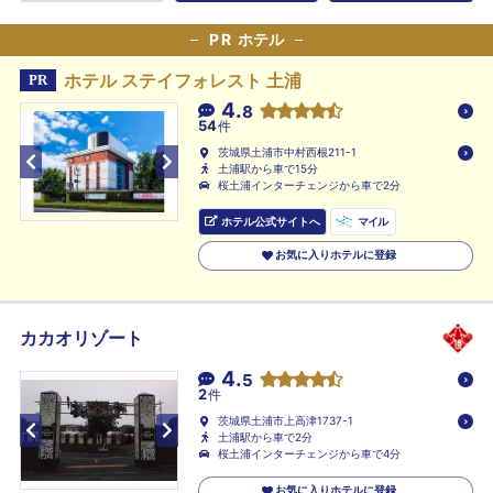
PR
ホテル
ホテル ステイフォレスト 土浦
PR
4.
8
54
件
茨城県土浦市中村西根211-1
土浦駅から車で15分
桜土浦インターチェンジから車で2分
ホテル公式サイトへ
マイル
お気に入りホテルに登録
カカオリゾート
4.
5
2
件
茨城県土浦市上高津1737-1
土浦駅から車で2分
桜土浦インターチェンジから車で4分
お気に入りホテルに登録