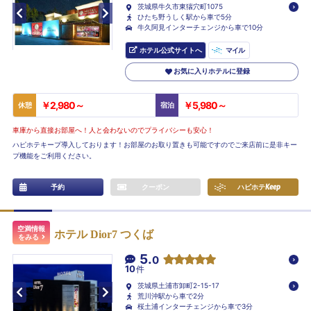
茨城県牛久市東猯穴町1075
ひたち野うしく駅から車で5分
牛久阿見インターチェンジから車で10分
ホテル公式サイトへ
マイル
お気に入りホテルに登録
￥2,980～
￥5,980～
休憩
宿泊
車庫から直接お部屋へ！人と会わないのでプライバシーも安心！
ハピホテキープ導入しております！お部屋のお取り置きも可能ですのでご来店前に是非キー
プ機能をご利用ください。
予約
クーポン
ハピホテ
Keep
空満情報
ホテル Dior7 つくば
をみる
5.
0
10
件
茨城県土浦市卸町2-15-17
荒川沖駅から車で2分
桜土浦インターチェンジから車で3分