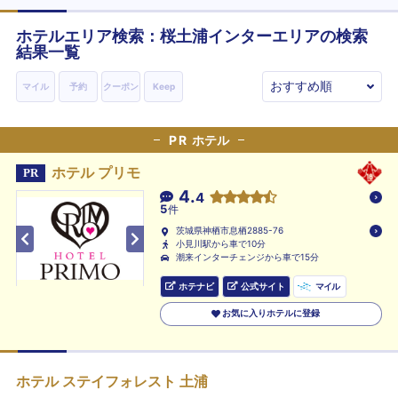
ホテルエリア検索：桜土浦インターエリアの検索
結果一覧
マイル
予約
クーポン
Keep
PR
ホテル
ホテル プリモ
PR
4.
4
5
件
茨城県神栖市息栖2885-76
小見川駅から車で10分
潮来インターチェンジから車で15分
ホテナビ
公式サイト
マイル
お気に入りホテルに登録
ホテル ステイフォレスト 土浦