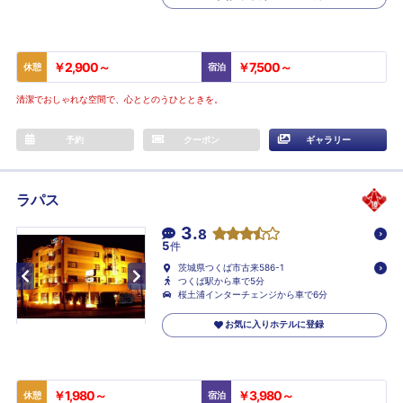
￥2,900～
￥7,500～
休憩
宿泊
清潔でおしゃれな空間で、心ととのうひとときを。
予約
クーポン
ギャラリー
ラパス
3.
8
5
件
茨城県つくば市古来586-1
つくば駅から車で5分
桜土浦インターチェンジから車で6分
お気に入りホテルに登録
￥1,980～
￥3,980～
休憩
宿泊