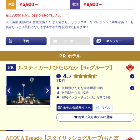
￥5,900～
￥8,900～
休憩
宿泊
極上の空間を演出 DESIGN HOTEL Aub
人工温泉 美肌の湯 全室完備！！ よく温まり、リラックス・リフレッシュに効果があり、お
肌がしっとり美肌になります♪宿泊予約も受けております！
予約
クーポン
ギャラリー
PR
ホテル
ルスティカーナひたちなか【Ruグループ】
PR
4.
7
70
件
茨城県ひたちなか市田彦1019
佐和駅から車で2分
那珂インターチェンジから車で8分
ホテル公式サイトへ
マイル
お気に入りホテルに登録
ACQUA Espacio【スタイリッシュグループ(おとぼ