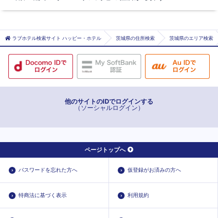
万博記念公園
龍ヶ崎エリア
下妻エリア
土浦市
常総・坂東エリア
石岡市
ラブホテル検索サイト ハッピー・ホテル
茨城県の住所検索
茨城県のエリア検索
筑西エリア
龍ケ崎市
桜川筑西インターエリア
下妻市
常総市
牛久市
筑西市
他のサイトのIDでログインする
（ソーシャルログイン）
桜川市
つくばみらい市
ページトップへ
パスワードを忘れた方へ
仮登録がお済みの方へ
特商法に基づく表示
利用規約