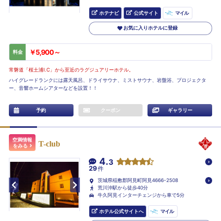
ホテナビ
公式サイト
マイル
お気に入りホテルに登録
￥5,900～
料金
常磐道「桜土浦I.C」から至近のラグジュアリーホテル。
ハイグレードランクには露天風呂、ドライサウナ、ミストサウナ、岩盤浴、プロジェクタ
ー、音響ホームシアターなどを設置！！
予約
クーポン
ギャラリー
空満情報
T-club
をみる
4.
3
29
件
茨城県稲敷郡阿見町阿見4666-2508
荒川沖駅から徒歩40分
牛久阿見インターチェンジから車で5分
ホテル公式サイトへ
マイル