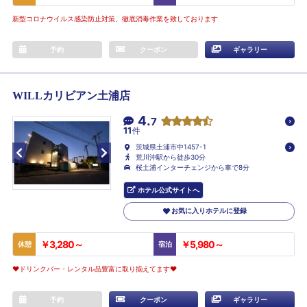
新型コロナウイルス感染防止対策、徹底消毒作業を致しております
予約
クーポン
ギャラリー
WILLカリビアン土浦店
4.
7
11
件
茨城県土浦市中1457-1
荒川沖駅から徒歩30分
桜土浦インターチェンジから車で8分
ホテル公式サイトへ
お気に入りホテルに登録
￥3,280～
￥5,980～
休憩
宿泊
❤️ドリンクバー・レンタル品豊富に取り揃えてます❤️
予約
クーポン
ギャラリー