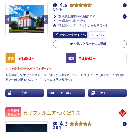
4.
8
54
件
茨城県土浦市中村西根211-1
土浦駅から車で15分
桜土浦インターチェンジから車で2分
ホテル公式サイトへ
マイル
お気に入りホテルに登録
￥1,980～
￥3,990～
休憩
宿泊
エリア最安料金☆WEB宿泊予約OK！
★高速降りてすぐ！常磐道・桜土浦ICから車で2分！サービスタイム￥3,900均一！平日限
定クーポン配布中コンセプトルームは早い者勝ち！
予約
クーポン
ギャラリー
空満情報
カリフォルニア つくば牛久
をみる
4.
3
35
件