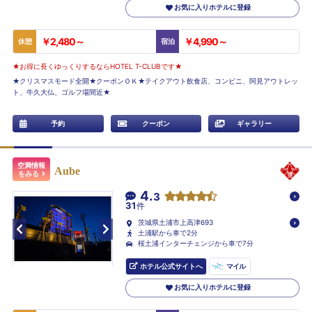
お気に入りホテルに登録
￥2,480～
￥4,990～
休憩
宿泊
★お得に長くゆっくりするならHOTEL T-CLUBです★
★クリスマスモード全開★クーポンＯＫ★テイクアウト飲食店、コンビニ、阿見アウトレッ
ト、牛久大仏、ゴルフ場間近★
予約
クーポン
ギャラリー
空満情報
Aube
をみる
4.
3
31
件
茨城県土浦市上高津693
土浦駅から車で2分
桜土浦インターチェンジから車で7分
ホテル公式サイトへ
マイル
お気に入りホテルに登録