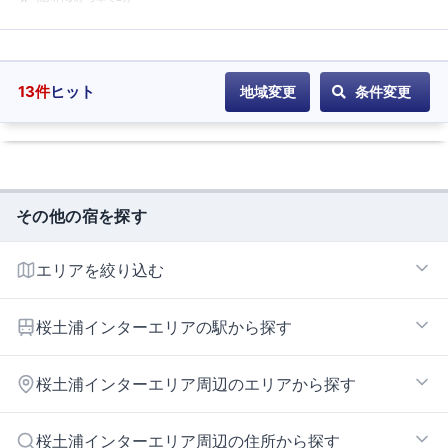
ル
に
登
録
13
件
ヒット
地域変更
条件変更
その他の宿を探す
エリアを絞り込む
桜土浦インターエリア
桜土浦インターエリアの駅から探す
筑波山エリア
つくば研究学園エリア
つくば
桜土浦インターエリア周辺のエリアから探す
谷田部インターエリア
みどりの
研究学園
土浦北・虫掛エリア
桜土浦インターエリア周辺の住所から探す