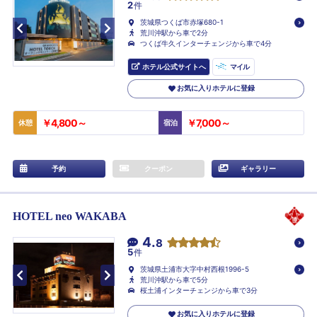
2
件
茨城県つくば市赤塚680-1
荒川沖駅から車で2分
つくば牛久インターチェンジから車で4分
ホテル公式サイトへ
マイル
お気に入りホテルに登録
￥4,800～
￥7,000～
休憩
宿泊
予約
クーポン
ギャラリー
HOTEL neo WAKABA
4.
8
5
件
茨城県土浦市大字中村西根1996-5
荒川沖駅から車で5分
桜土浦インターチェンジから車で3分
お気に入りホテルに登録