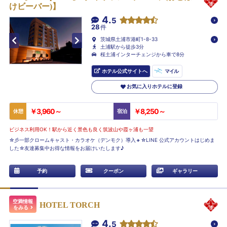
けビーバー)】
4.
5
28
件
茨城県土浦市港町1-8-33
土浦駅から徒歩3分
桜土浦インターチェンジから車で8分
ホテル公式サイトへ
マイル
お気に入りホテルに登録
￥3,960～
￥8,250～
休憩
宿泊
ビジネス利用OK！駅から近く景色も良く筑波山や霞ヶ浦も一望
☆彡一部クロームキャスト・カラオケ（デンモク）導入🔸☆LINE 公式アカウントはじめま
した☆友達募集中お得な情報をお届けいたします♪
予約
クーポン
ギャラリー
空満情報
HOTEL TORCH
をみる
4.
5