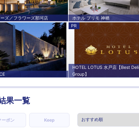
ワーズ／フラワーズ那珂店
ホテル プリモ 神栖
PR
HOTEL LOTUS 水戸店【Best Deli
CE
Group】
結果一覧
クーポン
Keep