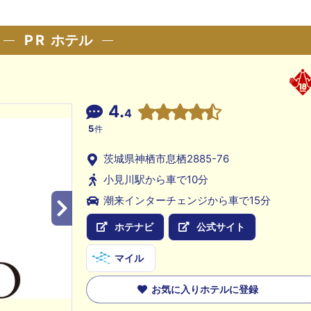
PR
ホテル
4.
4
5
件
茨城県神栖市息栖2885-76
小見川駅から車で10分
潮来インターチェンジから車で15分
ホテナビ
公式サイト
マイル
お気に入りホテルに登録