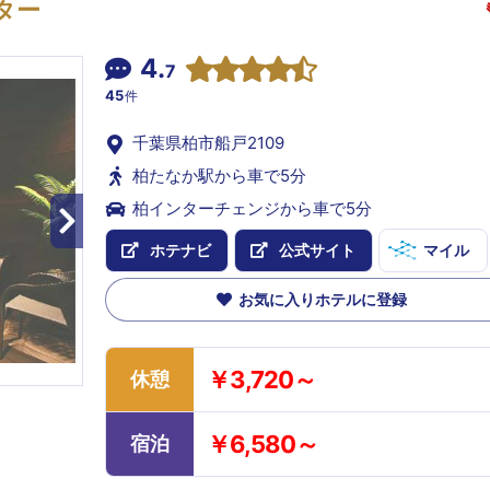
ター
4.
7
45
件
千葉県柏市船戸2109
柏たなか駅から車で5分
柏インターチェンジから車で5分
ホテナビ
公式サイト
マイル
お気に入りホテルに登録
￥3,720～
休憩
￥6,580～
宿泊