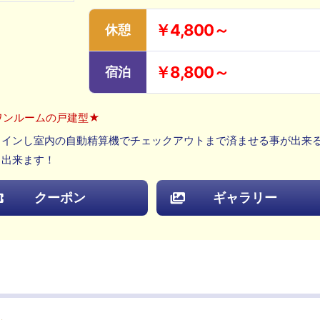
￥4,800～
休憩
￥8,800～
宿泊
ワンルームの戸建型★
クインし室内の自動精算機でチェックアウトまで済ませる事が出来
し出来ます！
クーポン
ギャラリー