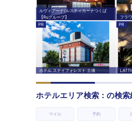
ルヴィアーナ/ルスティカーナつくば
【Ruグループ】
フラ
PR
PR
ホテル ステイフォレスト 土浦
LATTI
ホテルエリア検索：の検索
マイル
予約