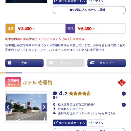
ホテル公式サイトへ
マイル
お気に入りホテルに登録
￥3,480～
￥6,480～
休憩
宿泊
栃木県内初!? 最新マルチメディアシステム【ＭＸ】全室完備！
駐車場は各室専用車庫の他にホテル専用駐車場も用意しています。お待ち合わせの際にも大
変便利となっております。また、ハイルーフ車やユニット車も駐車可能です
予約
クーポン
ギャラリー
空満情報
ホテル 壱番館
をみる
4.
2
6
件
栃木県那須塩原市二区町494
野崎駅から車で2分
西那須野塩原インターチェンジから車で9分
ホテル公式サイトへ
マイル