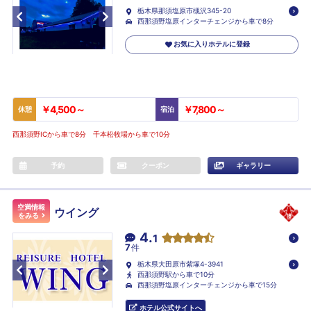
栃木県那須塩原市槻沢345-20
西那須野塩原インターチェンジから車で8分
お気に入りホテルに登録
￥4,500～
￥7,800～
休憩
宿泊
西那須野ICから車で8分 千本松牧場から車で10分
予約
クーポン
ギャラリー
空満情報
ウイング
をみる
4.
1
7
件
栃木県大田原市紫塚4-3941
西那須野駅から車で10分
西那須野塩原インターチェンジから車で15分
ホテル公式サイトへ