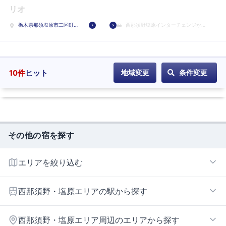
に
リオ
登
栃木県那須塩原市二区町
西那須野塩原インターチェンジから
録
495-3
車で9分
10
件
ヒット
地域変更
条件変更
その他の宿を探す
エリアを絞り込む
西那須野・塩原エリア
西那須野・塩原エリアの駅から探す
黒磯
西那須野・塩原エリア周辺のエリアから探す
西那須野