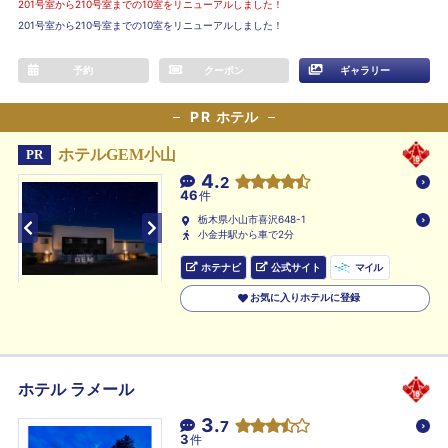
201号室から210号室までの10室をリニューアルしました！
201号室から210号室までの10室をリニューアルしました！
予約
クーポン
ギャラリー
PR
ホテル
ホテルGEM小山
PR
4.
2
46
件
栃木県小山市喜沢648-1
小金井駅から車で2分
ホテナビ
公式サイト
マイル
お気に入りホテルに登録
ホテル ラメール
3.
7
3
件