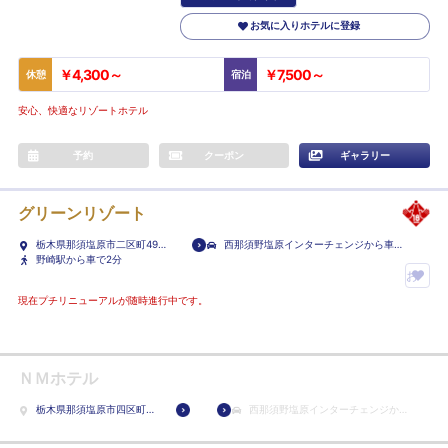
お気に入りホテルに登録
￥4,300～
￥7,500～
休憩
宿泊
安心、快適なリゾートホテル
予約
クーポン
ギャラリー
グリーンリゾート
栃木県那須塩原市二区町499-
西那須野塩原インターチェンジから車で
10
野崎駅から車で2分
8分
お
気
現在プチリニューアルが随時進行中です。
に
入
り
ＮＭホテル
ホ
栃木県那須塩原市四区町
西那須野塩原インターチェンジから
テ
1530-1
車で3分
ル