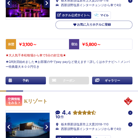
栃木県那須塩原市上大貫2018-116
西那須野塩原インターチェンジから車で4分
ホテル公式サイトへ
マイル
お気に入りホテルに登録
￥3,100～
￥5,800～
休憩
宿泊
★大人気千本松牧場から車で5分の好立地★
★QR決済始めました★お部屋の中でpay payなど使えます！詳しくはホテナビへ！メンバ
ー特典最大８００円引き
予約
クーポン
ギャラリー
空満情報
Kリゾート
をみる
4.
4
10
件
栃木県那須塩原市上大貫2018-110
西那須野塩原インターチェンジから車で4分