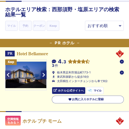
ホテルエリア検索：西那須野・塩原エリアの検索
結果一覧
マイル
予約
クーポン
Keep
PR
ホテル
Hotel Bellamore
PR
4.
3
Keep
Keep
Keep
3
件
栃木県足利市堀込町173-1
東武和泉駅から徒歩16分
太田桐生インターチェンジから車で8分
ホテル公式サイトへ
マイル
お気に入りホテルに登録
空満情報
ホテル プチ モーム
をみる