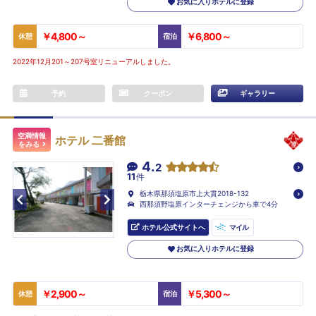
お気に入りホテルに登録
￥4,800～
￥6,800～
休憩
宿泊
2022年12月201～207号室リニューアルしました。
予約
クーポン
ギャラリー
空満情報
ホテル 二番館
をみる
4.
2
11
件
栃木県那須塩原市上大貫2018-132
西那須野塩原インターチェンジから車で4分
ホテル公式サイトへ
マイル
お気に入りホテルに登録
￥2,900～
￥5,300～
休憩
宿泊