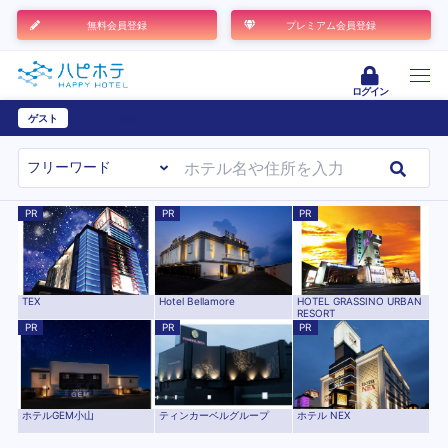
無料会員登録
プレミアム会員登録
ログイン
ゲスト
ユーザー登録
PR
PR
PR
TEX
HOTEL GRASSINO URBAN
Hotel Bellamore
RESORT
PR
PR
PR
ホテル NEX
ホテルGEM小山
ティンカーベルグループ