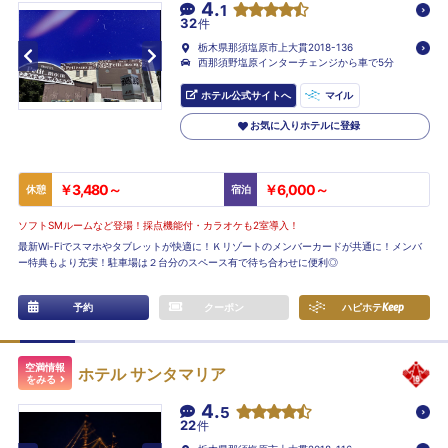
4.
1
32
件
栃木県那須塩原市上大貫2018-136
西那須野塩原インターチェンジから車で5分
ホテル公式サイトへ
マイル
お気に入りホテルに登録
￥3,480～
￥6,000～
休憩
宿泊
ソフトSMルームなど登場！採点機能付・カラオケも2室導入！
最新Wi-Fiでスマホやタブレットが快適に！Ｋリゾートのメンバーカードが共通に！メンバ
ー特典もより充実！駐車場は２台分のスペース有で待ち合わせに便利◎
予約
クーポン
ハピホテ
Keep
空満情報
ホテル サンタマリア
をみる
4.
5
22
件