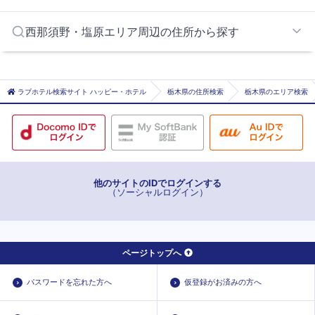
那須塩原
日光エリア
西那須野・塩原エリア周辺の住所から探す
矢板インターエリア
那須インターエリア
南会津郡下郷町
西白河郡西郷村
ラブホテル検索サイト ハッピー・ホテル
栃木県の住所検索
栃木県のエリア検索
他のサイトのIDでログインする
（ソーシャルログイン）
ページトップへ
パスワードを忘れた方へ
仮登録がお済みの方へ