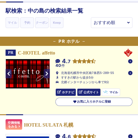
駅検索：
中の島
の検索結果一覧
マイル
予約
クーポン
Keep
PR
ホテル
C-HOTEL affetto
PR
4.
7
40
件
北海道札幌市中央区南7条西5-289-55
すすきの駅から徒歩5分
北郷インターチェンジから車で9分
ホテナビ
公式サイト
マイル
お気に入りホテルに登録
空満情報
HOTEL SULATA 札幌
をみる
4.
6