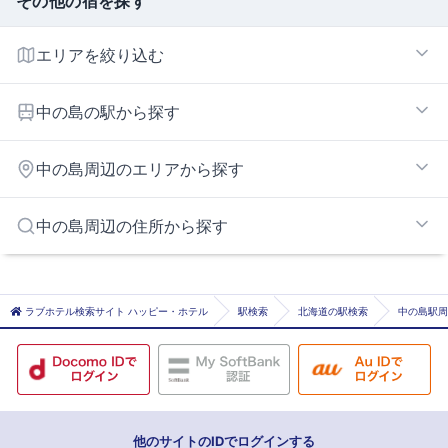
その他の宿を探す
エリアを絞り込む
中の島・真駒内エリア
中の島の駅から探す
学園前
中の島周辺のエリアから探す
中の島
南平岸
札幌すすきのエリア
中の島周辺の住所から探す
福住
平岸
札幌市札幌市中央区
札幌市札幌市白石区
ラブホテル検索サイト ハッピー・ホテル
駅検索
北海道の駅検索
中の島駅周
札幌市札幌市南区
札幌市札幌市清田区
他のサイトのIDでログインする