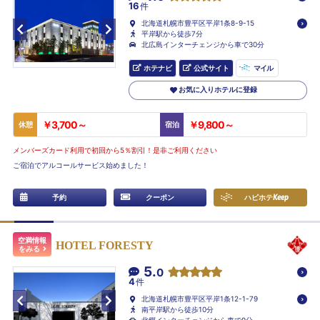
16
件
北海道札幌市豊平区平岸1条8-9-15
平岸駅から徒歩7分
北広島インターチェンジから車で30分
ホテナビ
公式サイト
マイル
お気に入りホテルに登録
￥3,700～
￥9,800～
休憩
宿泊
メンバーズカード利用で初回から5％割引！是非ご利用ください
ご宿泊でアルコールサービス始めました！
予約
クーポン
ハピホテ
Keep
空満情報
HOTEL FORESTY
をみる
5.
0
4
件
北海道札幌市豊平区平岸1条12-1-79
南平岸駅から徒歩10分
北郷インターチェンジから車で9分