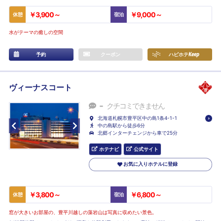
￥3,900～
￥9,000～
休憩
宿泊
水がテーマの癒しの空間
予約
クーポン
ハピホテ
Keep
ヴィーナスコート
-
クチコミできません
北海道札幌市豊平区中の島1条4-1-1
中の島駅から徒歩6分
北郷インターチェンジから車で25分
ホテナビ
公式サイト
お気に入りホテルに登録
￥3,800～
￥6,800～
休憩
宿泊
窓が大きいお部屋の、豊平川越しの藻岩山は写真に収めたい景色。