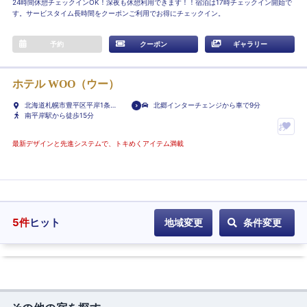
24時間休憩チェックインOK！深夜も休憩利用できます！！宿泊は17時チェックイン開始で
す。サービスタイム長時間をクーポンご利用でお得にチェックイン。
予約
クーポン
ギャラリー
ホテル WOO（ウー）
北海道札幌市豊平区平岸1条
北郷インターチェンジから車で9分
12-1-76
南平岸駅から徒歩15分
お
気
最新デザインと先進システムで、トキめくアイテム満載
に
入
り
ホ
テ
5
件
ヒット
地域変更
条件変更
ル
に
登
録