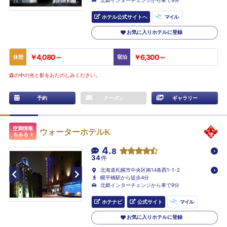
ホテル公式サイトへ
マイル
お気に入りホテルに登録
￥4,080～
￥6,300～
休憩
宿泊
森の中の光と影をおたのしみください。
予約
クーポン
ギャラリー
空満情報
ウォーターホテルK
をみる
4.
8
34
件
北海道札幌市中央区南14条西1-1-2
幌平橋駅から徒歩4分
北郷インターチェンジから車で9分
ホテナビ
公式サイト
マイル
お気に入りホテルに登録