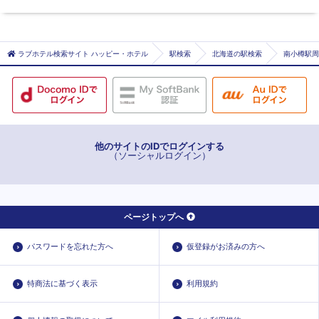
札幌市札幌市南区
札幌市札幌市手稲区
ラブホテル検索サイト ハッピー・ホテル
駅検索
北海道の駅検索
南小樽駅周
石狩市
他のサイトのIDでログインする
（ソーシャルログイン）
ページトップへ
パスワードを忘れた方へ
仮登録がお済みの方へ
特商法に基づく表示
利用規約