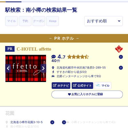
駅検索：
南小樽
の検索結果一覧
マイル
予約
クーポン
Keep
PR
ホテル
C-HOTEL affetto
PR
4.
7
40
件
北海道札幌市中央区南7条西5-289-55
すすきの駅から徒歩5分
北郷インターチェンジから車で9分
ホテナビ
公式サイト
マイル
お気に入りホテルに登録
花園
北海道小樽市花園3-10-5
小樽インターチェンジから車で4分
南小樽駅から徒歩10分