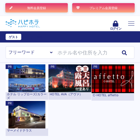
無料会員登録
プレミアム会員登録
ログイン
ゲスト
ユーザー登録
PR
PR
PR
ホテル リップローズ/カラー
HOTEL AVA（アヴァ）
C-HOTEL affetto
ズ
PR
マーメイドテラス