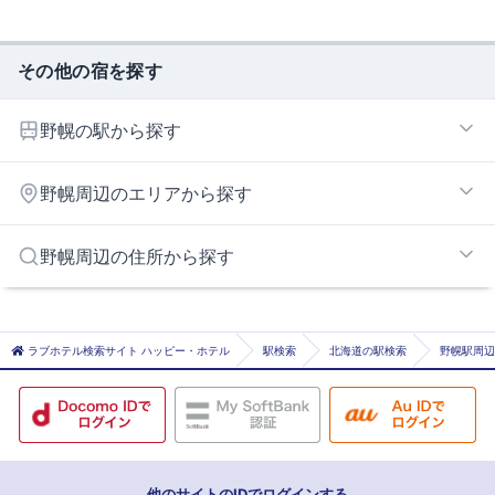
その他の宿を探す
野幌の駅から探す
野幌
野幌周辺のエリアから探す
新札幌エリア
野幌周辺の住所から探す
岩見沢エリア
札幌市札幌市東区
札幌市札幌市白石区
ラブホテル検索サイト ハッピー・ホテル
駅検索
北海道の駅検索
野幌駅周辺
札幌市札幌市厚別区
岩見沢市
北広島市
他のサイトのIDでログインする