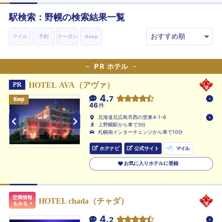
駅検索：
野幌
の検索結果一覧
マイル
予約
クーポン
Keep
PR
ホテル
HOTEL AVA（アヴァ）
PR
4.
7
Keep
Keep
Keep
46
件
北海道北広島市西の里東4-1-6
上野幌駅から車で3分
札幌南インターチェンジから車で10分
ホテナビ
公式サイト
マイル
お気に入りホテルに登録
空満情報
HOTEL chada（チャダ）
をみる
4.
2