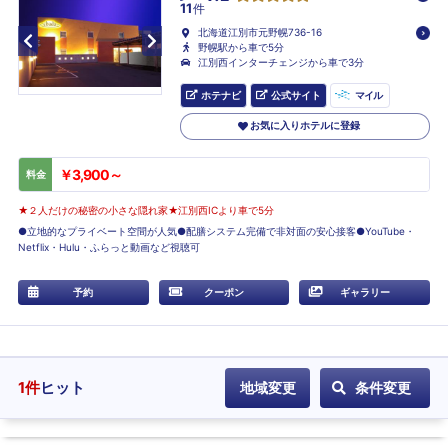
11
件
北海道江別市元野幌736-16
野幌駅から車で5分
江別西インターチェンジから車で3分
ホテナビ
公式サイト
マイル
お気に入りホテルに登録
￥3,900～
料金
★２人だけの秘密の小さな隠れ家★江別西ICより車で5分
●立地的なプライベート空間が人気●配膳システム完備で非対面の安心接客●YouTube・
Netflix・Hulu・ふらっと動画など視聴可
予約
クーポン
ギャラリー
1
件
ヒット
地域変更
条件変更