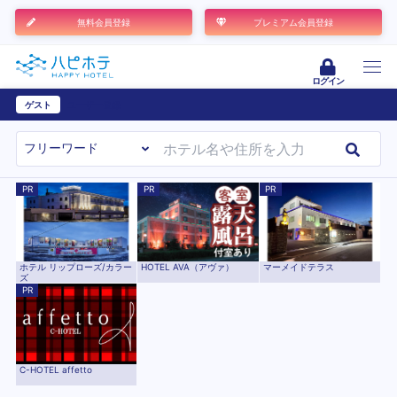
無料会員登録
プレミアム会員登録
ログイン
ゲスト
ユーザー登録
PR
PR
PR
ホテル リップローズ/カラー
HOTEL AVA（アヴァ）
マーメイドテラス
ズ
PR
C-HOTEL affetto