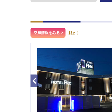
Re：
空満情報をみる