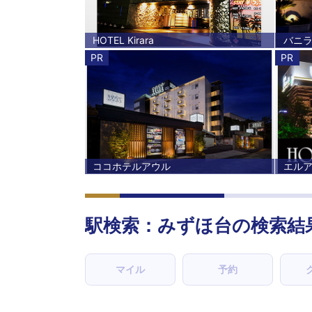
HOTEL Kirara
バニ
PR
PR
ココホテルアウル
エル
駅検索：
みずほ台
の検索結
マイル
予約