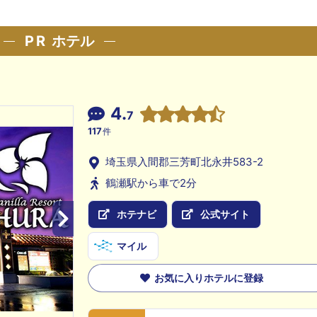
PR
ホテル
4.
7
117
件
埼玉県入間郡三芳町北永井583-2
鶴瀬駅から車で2分
ホテナビ
公式サイト
マイル
お気に入りホテルに登録