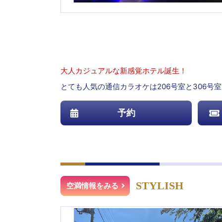
大人カジュアルな新感覚ホテル誕生！
とても人気の通信カラオケは206号室と306
予約
STYLISH
空満情報をみる