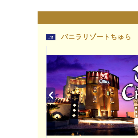
バニラリゾートちゅら
PR