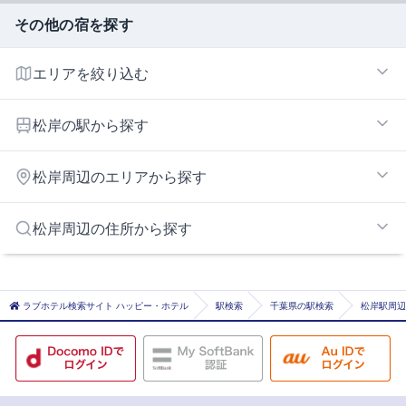
その他の宿を探す
エリアを絞り込む
銚子エリア
松岸の駅から探す
松岸
松岸周辺のエリアから探す
銚子
神栖エリア
松岸周辺の住所から探す
旭・匝瑳エリア
神栖市
旭市
ラブホテル検索サイト ハッピー・ホテル
駅検索
千葉県の駅検索
松岸駅周辺
香取郡東庄町