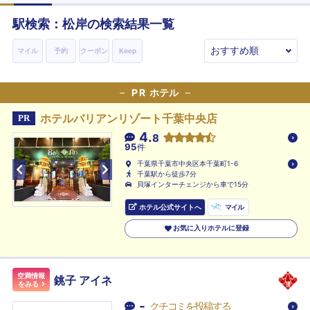
駅検索：
松岸
の検索結果一覧
マイル
予約
クーポン
Keep
PR
ホテル
ホテルバリアンリゾート千葉中央店
PR
4.
8
95
件
千葉県千葉市中央区本千葉町1-6
千葉駅から徒歩7分
貝塚インターチェンジから車で15分
ホテル公式サイトへ
マイル
お気に入りホテルに登録
空満情報
銚子 アイネ
をみる
-
クチコミを投稿する