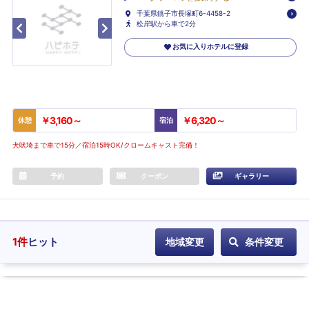
千葉県銚子市長塚町6-4458-2
松岸駅から車で2分
お気に入りホテルに登録
￥3,160～
￥6,320～
休憩
宿泊
犬吠埼まで車で15分／宿泊15時OK/クロームキャスト完備！
予約
クーポン
ギャラリー
1
件
ヒット
地域変更
条件変更