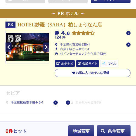
PR
ホテル
HOTEL紗羅（SARA）柏しょうなん店
PR
4.
6
124
件
千葉県柏市箕輪538-1
我孫子駅から車で5分
柏インターチェンジから車で13分
ホテナビ
公式サイト
マイル
お気に入りホテルに登録
セピア
千葉県船橋市本町4-5-1
船橋駅から徒歩3分
6
件
ヒット
地域変更
条件変更