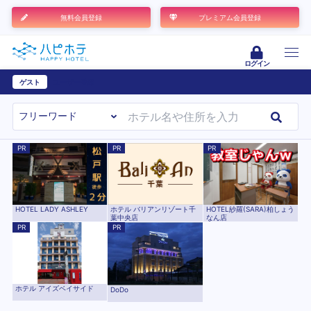
無料会員登録
プレミアム会員登録
ログイン
ゲスト
ユーザー登録
PR
PR
PR
HOTEL LADY ASHLEY
ホテル バリアンリゾート千
HOTEL紗羅(SARA)柏しょう
葉中央店
なん店
PR
PR
ホテル アイズベイサイド
DoDo