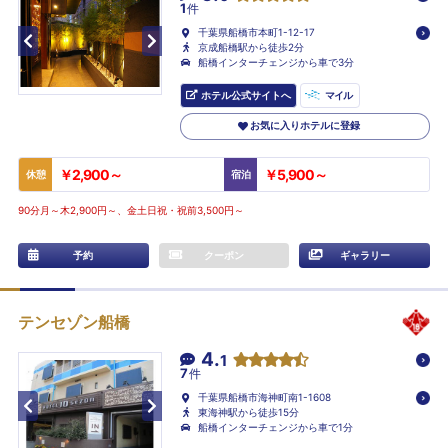
1
件
千葉県船橋市本町1-12-17
京成船橋駅から徒歩2分
船橋インターチェンジから車で3分
ホテル公式サイトへ
マイル
お気に入りホテルに登録
￥2,900～
￥5,900～
休憩
宿泊
90分月～木2,900円～、金土日祝・祝前3,500円～
予約
クーポン
ギャラリー
テンセゾン船橋
4.
1
7
件
千葉県船橋市海神町南1-1608
東海神駅から徒歩15分
船橋インターチェンジから車で1分