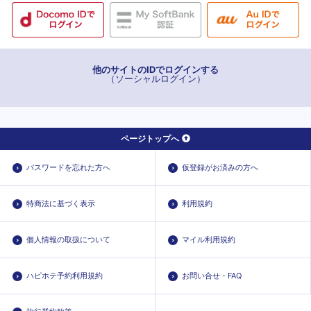
船橋日大前
白井市
大神宮下
東海神
東船橋
他のサイトのIDでログインする
（ソーシャルログイン）
東中山
南船橋
ページトップへ
パスワードを忘れた方へ
仮登録がお済みの方へ
特商法に基づく表示
利用規約
個人情報の取扱について
マイル利用規約
ハピホテ予約利用規約
お問い合せ・FAQ