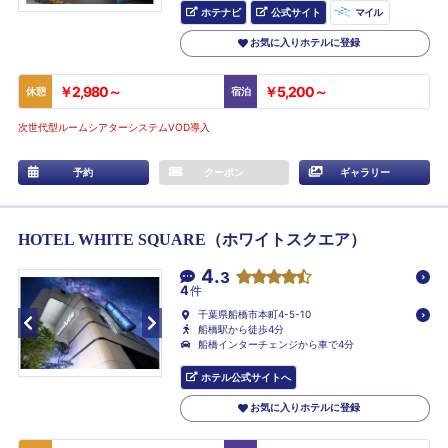
ホテナビ
公式サイト
マイル
お気に入りホテルに登録
￥2,980～
￥5,200～
休憩
宿泊
次世代型ルームシアターシステムVOD導入
予約
クーポン
ギャラリー
HOTEL WHITE SQUARE（ホワイトスクエア）
4.
3
4
件
千葉県船橋市本町4-5-10
船橋駅から徒歩4分
船橋インターチェンジから車で4分
ホテル公式サイトへ
お気に入りホテルに登録