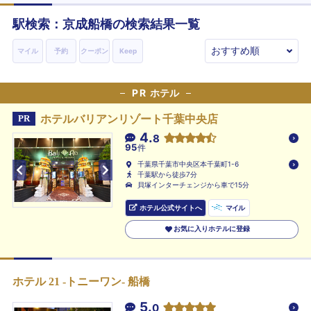
駅検索：
京成船橋
の検索結果一覧
マイル
予約
クーポン
Keep
PR
ホテル
ホテルバリアンリゾート千葉中央店
PR
4.
8
95
件
千葉県千葉市中央区本千葉町1-6
千葉駅から徒歩7分
貝塚インターチェンジから車で15分
ホテル公式サイトへ
マイル
お気に入りホテルに登録
ホテル 21 -トニーワン- 船橋
5.
0