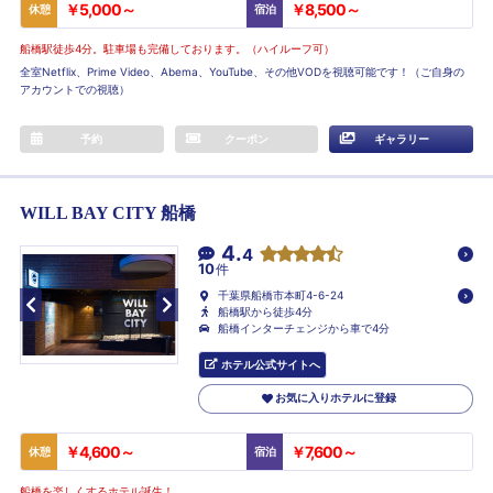
￥5,000～
￥8,500～
休憩
宿泊
船橋駅徒歩4分。駐車場も完備しております。（ハイルーフ可）
全室Netflix、Prime Video、Abema、YouTube、その他VODを視聴可能です！（ご自身の
アカウントでの視聴）
予約
クーポン
ギャラリー
WILL BAY CITY 船橋
4.
4
10
件
千葉県船橋市本町4-6-24
船橋駅から徒歩4分
船橋インターチェンジから車で4分
ホテル公式サイトへ
お気に入りホテルに登録
￥4,600～
￥7,600～
休憩
宿泊
船橋を楽しくするホテル誕生！