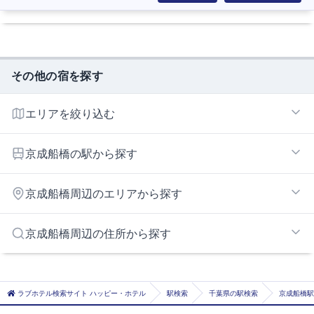
その他の宿を探す
エリアを絞り込む
花輪インターエリア
京成船橋の駅から探す
船橋駅周辺エリア
白井エリア
海神
京成船橋周辺のエリアから探す
京成西船
京成船橋
市川・西船橋エリア
京成船橋周辺の住所から探す
小室
幕張インターエリア
西船橋
市川市
船橋
習志野市
ラブホテル検索サイト ハッピー・ホテル
駅検索
千葉県の駅検索
京成船橋駅
船橋競馬場
八千代市