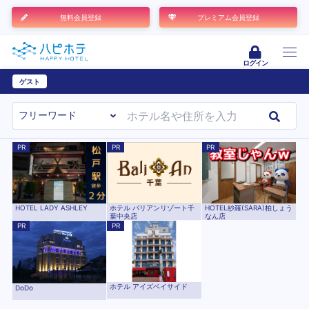
無料会員登録
プレミアム会員登録
ログイン
ゲスト
ユーザー登録
PR
PR
PR
HOTEL LADY ASHLEY
ホテル バリアンリゾート千
HOTEL紗羅(SARA)柏しょう
葉中央店
なん店
PR
PR
ホテル アイズベイサイド
DoDo