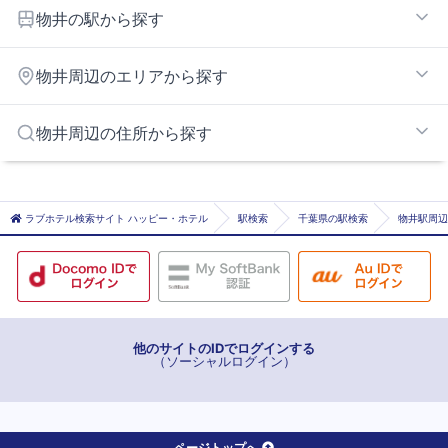
物井の駅から探す
四街道
物井周辺のエリアから探す
物井
千葉北インターエリア
物井周辺の住所から探す
四街道・佐倉エリア
千葉市千葉市花見川区
千葉市千葉市稲毛区
ラブホテル検索サイト ハッピー・ホテル
駅検索
千葉県の駅検索
物井駅周辺
千葉市千葉市若葉区
佐倉市
他のサイトのIDでログインする
（ソーシャルログイン）
ページトップへ