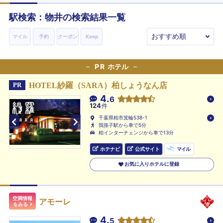
駅検索：
物井
の検索結果一覧
マイル
予約
クーポン
Keep
PR
ホテル
HOTEL紗羅（SARA）柏しょうなん店
PR
4.
6
124
件
千葉県柏市箕輪538-1
我孫子駅から車で5分
柏インターチェンジから車で13分
ホテナビ
公式サイト
マイル
お気に入りホテルに登録
空満情報
アモーレ
をみる
4.
5