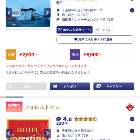
6
件
千葉県四街道市内黒田315-2
物井駅から車で2分
四街道インターチェンジから車で2分
ホテル公式サイトへ
マイル
お気に入りホテルに登録
￥2,900～
￥6,000～
休憩
宿泊
ワンルームワンガレージタイプのホテルになっております。
【さらにわかりやすく】安心の全室均一料金になりました！
予約
クーポン
ギャラリー
空満情報
フォレストイン
をみる
4.
8
220
件
千葉県佐倉市馬渡469-1
物井駅から車で2分
佐倉インターチェンジから車で5分