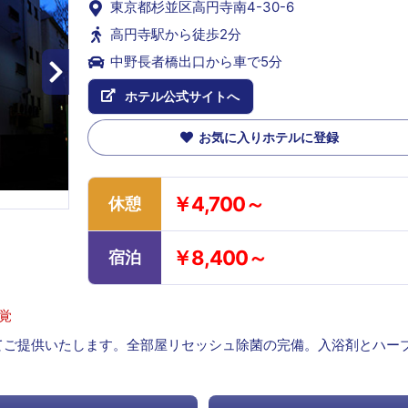
東京都杉並区高円寺南4-30-6
高円寺駅から徒歩2分
中野長者橋出口から車で5分
ホテル公式サイトへ
お気に入りホテルに登録
￥4,700～
休憩
￥8,400～
宿泊
覚
てご提供いたします。全部屋リセッシュ除菌の完備。入浴剤とハー