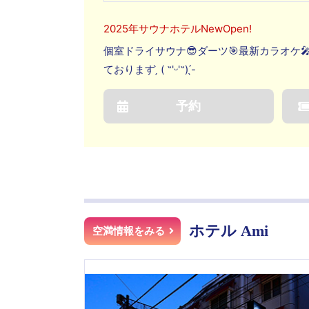
2025年サウナホテルNewOpen!
個室ドライサウナ😎ダーツ🎯最新カラオケ
ております ̗̀ ( ˶'ᵕ'˶) ̖́-
予約
ホテル Ami
空満情報をみる