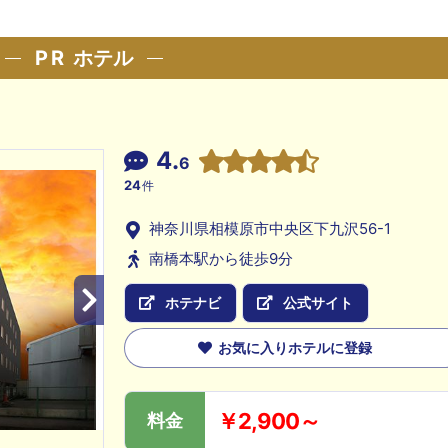
PR
ホテル
4.
6
24
件
神奈川県相模原市中央区下九沢56-1
南橋本駅から徒歩9分
ホテナビ
公式サイト
お気に入りホテルに登録
￥2,900～
料金