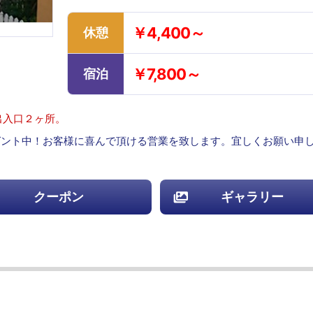
￥4,400～
休憩
￥7,800～
宿泊
出入口２ヶ所。
レゼント中！お客様に喜んで頂ける営業を致します。宜しくお願い申
クーポン
ギャラリー