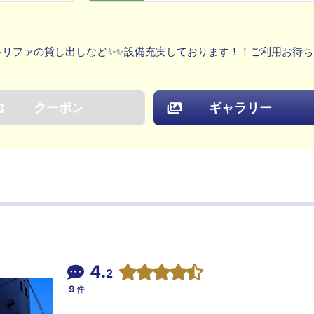
🎤リファの貸し出しなど✨✨設備充実しております！！ご利用お待ち
クーポン
ギャラリー
4.
2
9
件