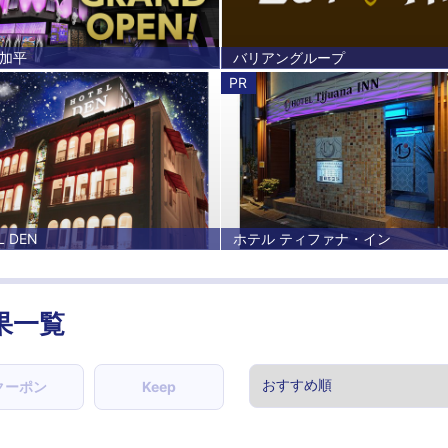
 加平
バリアングループ
PR
L DEN
ホテル ティファナ・イン
果一覧
クーポン
Keep