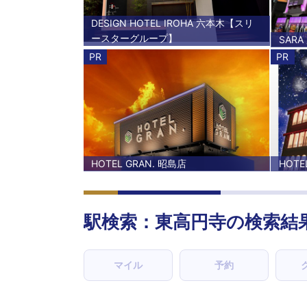
DESIGN HOTEL IROHA 六本木【スリ
ースターグループ】
SARA
PR
PR
HOTEL GRAN. 昭島店
HOTE
駅検索：
東高円寺
の検索結
マイル
予約