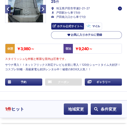
25
件
埼玉県戸田市早瀬2-21-27
戸田駅から車で5分
戸田南入口から車で1分
ホテル公式サイトへ
マイル
お気に入りホテルに登録
￥3,980～
￥9,240～
休憩
宿泊
スタイリッシュな外観と斬新な室内は圧巻です。
サウナ導入！！ネットフリックス対応テレビも全室に導入！120分ショートタイム大好評！
コスプレ50種・高級家電も好評レンタル中！秘密のBOX大人気！！
予約
クーポン
ギャラリー
1
件
ヒット
地域変更
条件変更