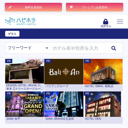
無料会員登録
プレミアム会員登録
ログイン
ゲスト
ユーザー登録
PR
PR
PR
DESIGN HOTEL IROHA 六
バリアングループ
HOTEL GRAN. 昭島店
本木【スリースターグルー
プ】
PR
PR
PR
SARA 加平
SARA GRANDE五反田
HOTEL DEN