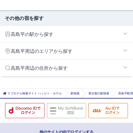
その他の宿を探す
高島平の駅から探す
高島平
高島平周辺のエリアから探す
上板橋
新高島平
戸田・美女木エリア
高島平周辺の住所から探す
西高島平
池袋東口エリア
大塚エリア
戸田市
巣鴨・駒込エリア
豊島区
ラブホテル検索サイト ハッピー・ホテル
駅検索
東京都の駅検索
高島平駅周
池袋北口エリア
北区
池袋西口・目白エリア
練馬区
赤羽・王子エリア
他のサイトのIDでログインする