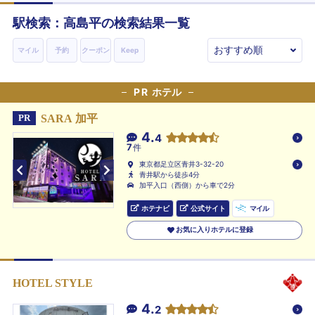
駅検索：
高島平
の検索結果一覧
マイル
予約
クーポン
Keep
PR
ホテル
SARA 加平
PR
4.
4
7
件
東京都足立区青井3-32-20
青井駅から徒歩4分
加平入口（西側）から車で2分
ホテナビ
公式サイト
マイル
お気に入りホテルに登録
HOTEL STYLE
4.
2