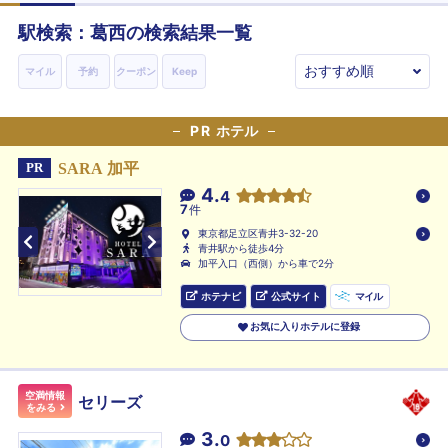
駅検索：
葛西
の検索結果一覧
マイル
予約
クーポン
Keep
PR
ホテル
SARA 加平
PR
4.
4
7
件
東京都足立区青井3-32-20
青井駅から徒歩4分
加平入口（西側）から車で2分
ホテナビ
公式サイト
マイル
お気に入りホテルに登録
空満情報
セリーズ
をみる
3.
0