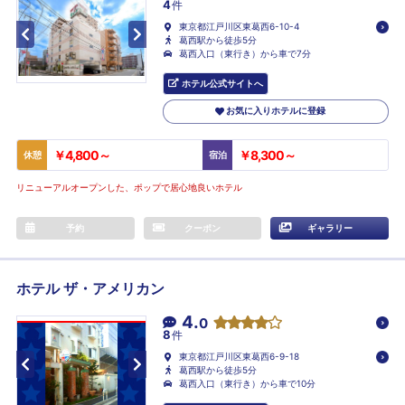
4
件
東京都江戸川区東葛西6-10-4
葛西駅から徒歩5分
葛西入口（東行き）から車で7分
ホテル公式サイトへ
お気に入りホテルに登録
￥4,800～
￥8,300～
休憩
宿泊
リニューアルオープンした、ポップで居心地良いホテル
予約
クーポン
ギャラリー
ホテル ザ・アメリカン
4.
0
8
件
東京都江戸川区東葛西6-9-18
葛西駅から徒歩5分
葛西入口（東行き）から車で10分