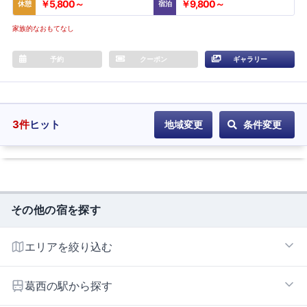
￥5,800～
￥9,800～
休憩
宿泊
家族的なおもてなし
予約
クーポン
ギャラリー
3
件
ヒット
地域変更
条件変更
その他の宿を探す
エリアを絞り込む
葛西エリア
葛西の駅から探す
小岩・新小岩エリア