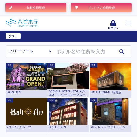
無料会員登録
プレミアム会員登録
ログイン
ゲスト
ユーザー登録
PR
PR
PR
DESIGN HOTEL IROHA 六
SARA 加平
HOTEL GRAN. 昭島店
本木【スリースターグルー
プ】
PR
PR
PR
バリアングループ
HOTEL DEN
ホテル ティファナ・イン