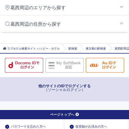
葛西
葛西周辺のエリアから探す
京成小岩
小岩
市川・西船橋エリア
葛西周辺の住所から探す
西葛西
松戸・松戸東エリア
船堀
新松戸エリア
市川市
平井
湾岸市川エリア
松戸市
ラブホテル検索サイト ハッピー・ホテル
駅検索
東京都の駅検索
葛西駅周辺
錦糸町・亀戸・平井エリア
浦安市
墨田区
江東区
葛飾区
他のサイトのIDでログインする
（ソーシャルログイン）
ページトップへ
パスワードを忘れた方へ
仮登録がお済みの方へ