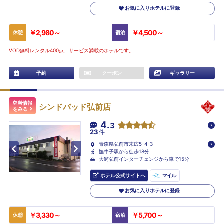
お気に入りホテルに登録
￥2,980～
￥4,500～
休憩
宿泊
VOD無料レンタル400点、サービス満載のホテルです。
予約
クーポン
ギャラリー
空満情報
シンドバッド弘前店
をみる
4.
3
23
件
青森県弘前市末広5-4-3
撫牛子駅から徒歩18分
大鰐弘前インターチェンジから車で15分
ホテル公式サイトへ
マイル
お気に入りホテルに登録
￥3,330～
￥5,700～
休憩
宿泊