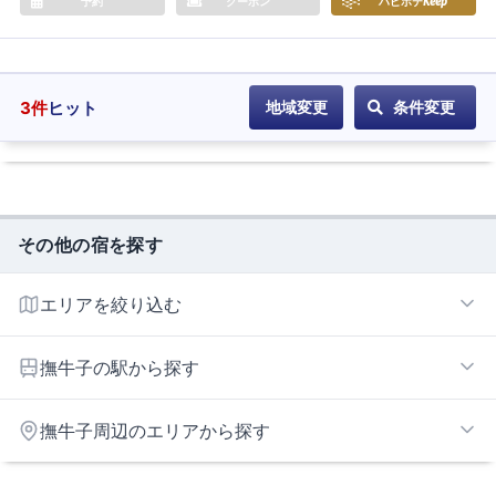
予約
クーポン
ハピホテ
Keep
3
件
ヒット
地域変更
条件変更
その他の宿を探す
エリアを絞り込む
弘前エリア
撫牛子の駅から探す
運動公園前
撫牛子周辺のエリアから探す
弘前
弘前東高前
大館エリア