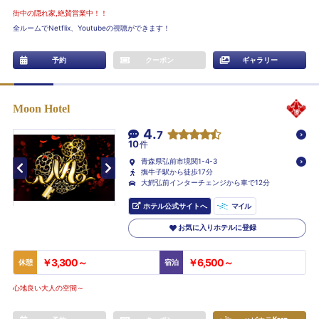
街中の隠れ家,絶賛営業中！！
全ルームでNetflix、Youtubeの視聴ができます！
予約
クーポン
ギャラリー
Moon Hotel
4.
7
10
件
青森県弘前市境関1-4-3
撫牛子駅から徒歩17分
大鰐弘前インターチェンジから車で12分
ホテル公式サイトへ
マイル
お気に入りホテルに登録
￥3,300～
￥6,500～
休憩
宿泊
心地良い大人の空間～