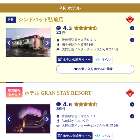
PR
ホテル
シンドバッド弘前店
PR
4.
3
23
件
青森県弘前市末広5-4-3
撫牛子駅から徒歩18分
大鰐弘前インターチェンジから車で15分
ホテル公式サイトへ
マイル
お気に入りホテルに登録
空満情報
ホテル GRAN STAY RESORT
をみる
4.
6
36
件
青森県弘前市末広5-7-1
弘前駅から車で7分
大鰐弘前インターチェンジから車で15分
ホテル公式サイトへ
マイル