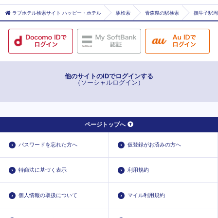
小栗山
ラブホテル検索サイト ハッピー・ホテル
駅検索
青森県の駅検索
撫牛子駅周
新里
千年
中央弘前
撫牛子
他のサイトのIDでログインする
（ソーシャルログイン）
ページトップへ
パスワードを忘れた方へ
仮登録がお済みの方へ
特商法に基づく表示
利用規約
個人情報の取扱について
マイル利用規約