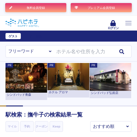
無料会員登録
プレミアム会員登録
ログイン
ゲスト
ユーザー登録
PR
PR
PR
ホテル アロマ
シンドバッド弘前店
シンドバッド青森
駅検索：
撫牛子
の検索結果一覧
マイル
予約
クーポン
Keep