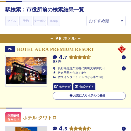
駅検索：
市役所前
の検索結果一覧
マイル
予約
クーポン
Keep
PR
ホテル
HOTEL AURA PREMIUM RESORT
PR
4.
7
67
件
長野県北佐久郡御代田町大字御代田
1138-9
佐久平駅から車で8分
佐久インターチェンジから車で3分
ホテナビ
公式サイト
お気に入りホテルに登録
空満情報
ホテル クワトロ
をみる
4.
5