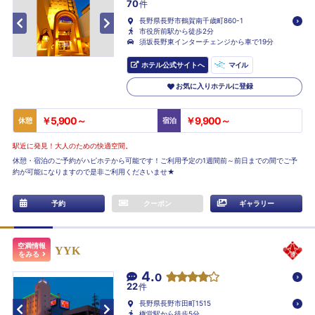
70
件
長野県長野市鶴賀南千歳町860-1
市役所前駅から徒歩2分
須坂長野東インターチェンジから車で19分
ホテル公式サイトへ
マイル
お気に入りホテルに登録
￥5,900～
￥9,900～
休憩
宿泊
駅近に発見！大人のための快適空間。
休憩・宿泊のご予約がハピホテから可能です！ご利用予定の1週間前～前日までの間でご予
約が可能になりますので是非ご利用くださいませ★
予約
クーポン
ギャラリー
空満情報
YYK
をみる
4.
0
22
件
長野県長野市田町1515
権堂駅から徒歩5分