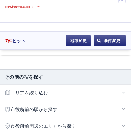
ル
気
隠れ家ホテル再開しました。
に
に
登
入
録
り
ホ
テ
7
件
ヒット
地域変更
条件変更
ル
に
登
録
その他の宿を探す
エリアを絞り込む
長野市エリア
市役所前の駅から探す
安茂里
市役所前周辺のエリアから探す
桐原