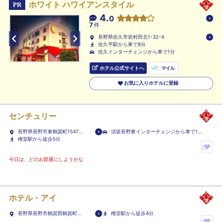
ホワイト ハワイアンスタイル
PR
4.
0
7
件
長野県佐久市岩村田北1-32-4
佐久平駅から車で8分
佐久インターチェンジから車で1分
ホテル公式サイトへ
マイル
お気に入りホテルに登録
センチュリー
長野県長野市東鶴賀町1547-
須坂長野東インターチェンジから車で11
10
権堂駅から徒歩5分
分
お
気
今日は、どのお部屋にしようかな
に
入
り
ホテル・アイ
ホ
長野県長野市鶴賀西鶴賀町
権堂駅から徒歩4分
テ
1467-1
お