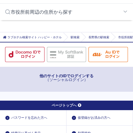
権堂
中野市周辺エリア
市役所前周辺の住所から探す
三才
千曲エリア
市役所前
上田市
川中島
千曲市
ラブホテル検索サイト ハッピー・ホテル
駅検索
長野県の駅検索
市役所前駅
善光寺下
長野
本郷
柳原
他のサイトのIDでログインする
（ソーシャルログイン）
ページトップへ
パスワードを忘れた方へ
仮登録がお済みの方へ