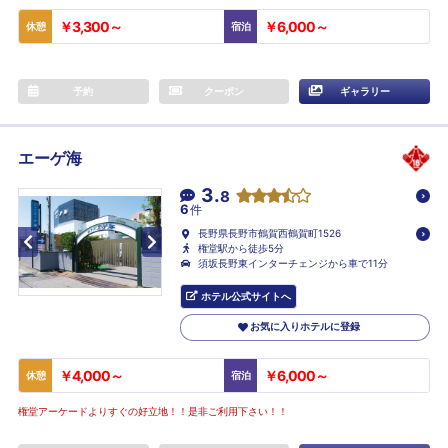
￥3,300～
￥6,000～
休憩
宿泊
予約
クーポン
ギャラリー
エーゲ海
3.
8
6
件
長野県長野市鶴賀西鶴賀町1526
権堂駅から徒歩5分
須坂長野東インターチェンジから車で11分
ホテル公式サイトへ
お気に入りホテルに登録
￥4,000～
￥6,000～
休憩
宿泊
権堂アーケードよりすぐの好立地！！是非ご利用下さい！！