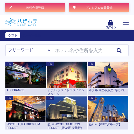
無料会員登録
プレミアム会員登録
ログイン
ゲスト
ユーザー登録
PR
PR
PR
ホテル 南の風風力3駒ヶ根
AIR FRANCE
ホテル ホワイトハワイアン
スタイル
PR
PR
PR
HOTEL AURA PREMIUM
藍ai＋【GIFTグループ】
藍 ai HOTEL TIMELESS
RESORT
RESORT（愛花夢 安曇野）