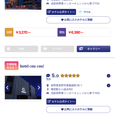
須坂長野東インターチェンジから車で11分
ホテル公式サイトへ
マイル
お気に入りホテルに登録
￥3,270～
￥6,390～
休憩
宿泊
予約
クーポン
ギャラリー
空満情報
hotel cou cou!
をみる
5.
0
1
件
長野県長野市東鶴賀町26-1
権堂駅から徒歩9分
須坂長野東インターチェンジから車で10分
ホテル公式サイトへ
お気に入りホテルに登録