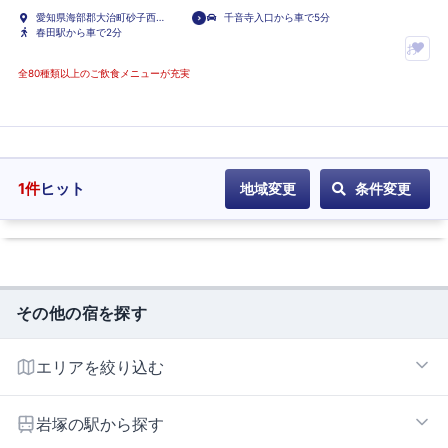
愛知県海部郡大治町砂子西腰
千音寺入口から車で5分
掛畑1853
春田駅から車で2分
お
気
全80種類以上のご飲食メニューが充実
に
入
り
ホ
テ
1
件
ヒット
地域変更
条件変更
ル
に
登
録
その他の宿を探す
エリアを絞り込む
名古屋駅・納屋橋周辺エリア
岩塚の駅から探す