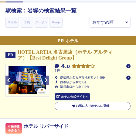
駅検索：
岩塚
の検索結果一覧
マイル
予約
クーポン
Keep
PR
ホテル
HOTEL ARTIA 名古屋店（ホテル アルティ
PR
ア）【Best Delight Group】
4.
0
1
件
愛知県北名古屋市沖村西ノ川199
西春駅から車で2分
清須出口から車で4分
ホテル公式サイトへ
お気に入りホテルに登録
ホテル リバーサイド
空満情報
をみる