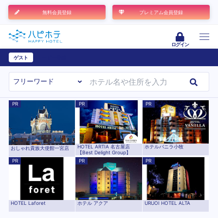
無料会員登録
プレミアム会員登録
ログイン
ゲスト
ユーザー登録
PR
PR
PR
HOTEL ARTIA 名古屋店
ホテルバニラ小牧
おしゃれ貴族大使館一宮店
【Best Delight Group】
PR
PR
PR
ホテル アクア
HOTEL Laforet
URUOI HOTEL ALTA