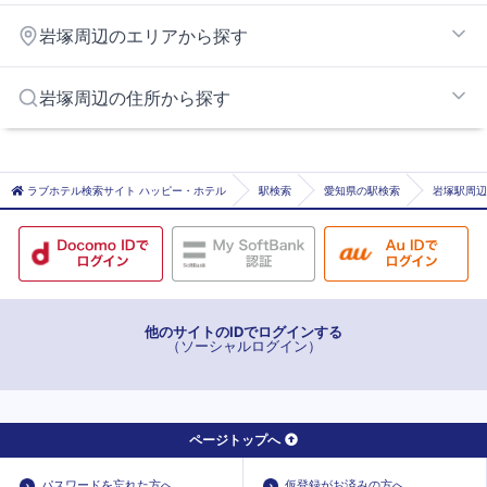
岩塚
岩塚周辺のエリアから探す
亀島
近鉄名古屋
名古屋市北部エリア
岩塚周辺の住所から探す
国際センター
金山エリア
中村区役所
大須エリア
名古屋市名古屋市西区
中村公園
名古屋市名古屋市中区
ラブホテル検索サイト ハッピー・ホテル
駅検索
愛知県の駅検索
岩塚駅周辺
名古屋
名古屋市名古屋市中川区
名鉄名古屋
清須市
海部郡大治町
他のサイトのIDでログインする
（ソーシャルログイン）
ページトップへ
パスワードを忘れた方へ
仮登録がお済みの方へ