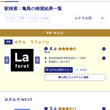
駅検索：
亀島
の検索結果一覧
マイル
予約
クーポン
Keep
PR
ホテル
ホテル ラフォーレ
PR
4.
9
11
件
愛知県豊橋市神野新田町イノ割80
豊橋駅から車で8分
ホテル公式サイトへ
マイル
お気に入りホテルに登録
ホテル P-WEST
3.
8