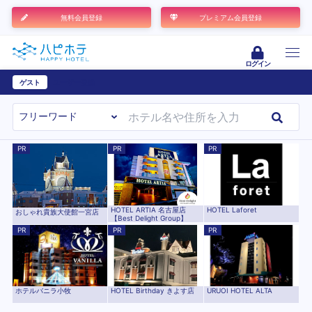
無料会員登録
プレミアム会員登録
ログイン
ゲスト
ユーザー登録
PR
PR
PR
HOTEL ARTIA 名古屋店
HOTEL Laforet
おしゃれ貴族大使館一宮店
【Best Delight Group】
PR
PR
PR
HOTEL Birthday きよす店
ホテルバニラ小牧
URUOI HOTEL ALTA