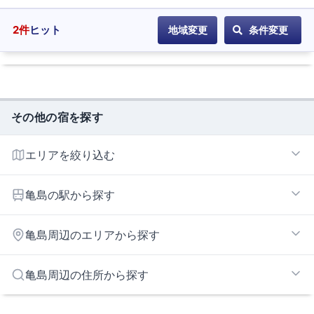
2
件
ヒット
地域変更
条件変更
その他の宿を探す
エリアを絞り込む
名古屋駅・納屋橋周辺エリア
亀島の駅から探す
岩塚
亀島周辺のエリアから探す
亀島
近鉄名古屋
名古屋市北部エリア
亀島周辺の住所から探す
国際センター
金山エリア
中村区役所
大須エリア
名古屋市名古屋市西区