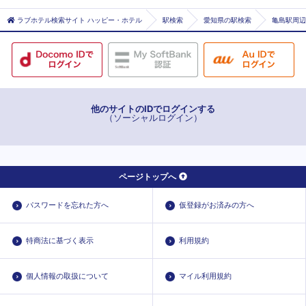
中村公園
名古屋市名古屋市中区
ラブホテル検索サイト ハッピー・ホテル
駅検索
愛知県の駅検索
亀島駅周辺
名古屋
名古屋市名古屋市中川区
名鉄名古屋
清須市
海部郡大治町
他のサイトのIDでログインする
（ソーシャルログイン）
ページトップへ
パスワードを忘れた方へ
仮登録がお済みの方へ
特商法に基づく表示
利用規約
個人情報の取扱について
マイル利用規約