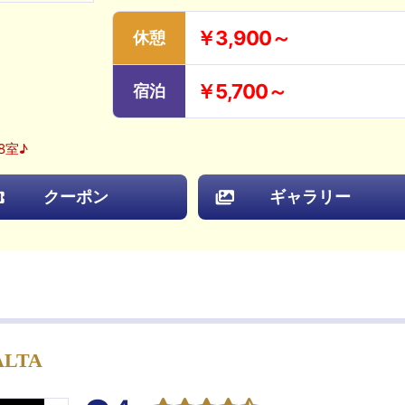
￥3,900～
休憩
￥5,700～
宿泊
8室♪
クーポン
ギャラリー
ALTA