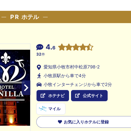
PR
ホテル
4.
6
32
件
愛知県小牧市村中松原798-2
小牧原駅から車で4分
小牧インターチェンジから車で2分
ホテナビ
公式サイト
マイル
お気に入りホテルに登録