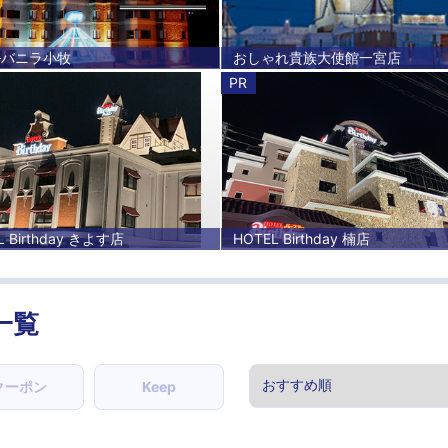
ルバニラ小牧
おしゃれ貴族大使館一宮店
PR
L Birthday きよす店
HOTEL Birthday 楠店
一覧
クーポン
Keep