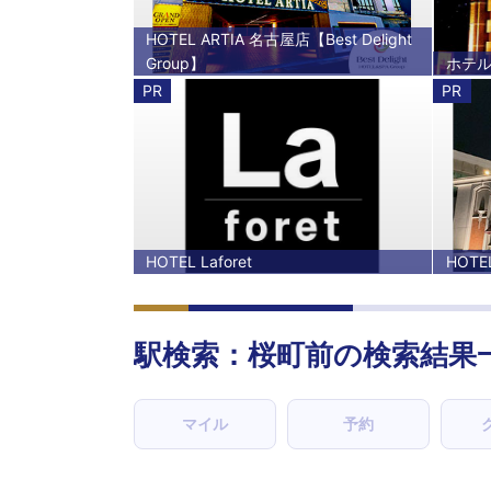
HOTEL ARTIA 名古屋店【Best Delight
Group】
ホテ
PR
PR
HOTEL Laforet
HOTE
駅検索：
桜町前
の検索結果
マイル
予約