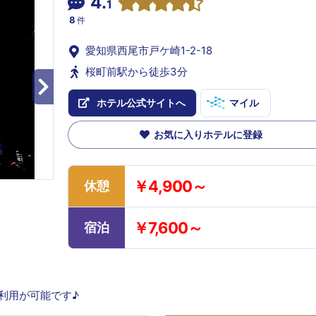
4.
1
8
件
愛知県西尾市戸ケ崎1-2-18
桜町前駅から徒歩3分
ホテル公式サイトへ
マイル
お気に入りホテルに登録
￥4,900～
休憩
￥7,600～
宿泊
ご利用が可能です♪