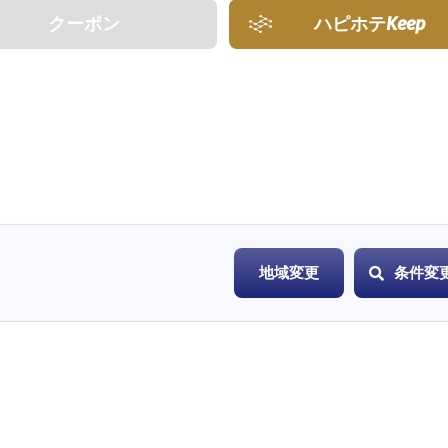
クーポン
ハピホテ
Keep
地域変更
条件変