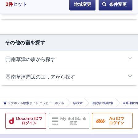
ホ
2
件
ヒット
地域変更
条件変更
テ
ル
に
登
録
その他の宿を探す
南草津の駅から探す
草津
南草津周辺のエリアから探す
南草津
唐崎・比叡エリア
大津・草津エリア
ラブホテル検索サイト ハッピー・ホテル
駅検索
滋賀県の駅検索
南草津駅周
守山琵琶湖畔エリア
栗東インターエリア