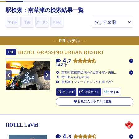
駅検索：
南草津
の検索結果一覧
マイル
予約
クーポン
Keep
PR
ホテル
HOTEL GRASSINO URBAN RESORT
PR
4.
7
147
件
京都府京都市伏見区竹田東小屋ノ内町
81-1
竹田駅から徒歩10分
京都南インターチェンジから車で2分
ホテナビ
公式サイト
マイル
お気に入りホテルに登録
HOTEL LaViel
4.
6