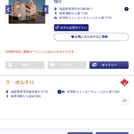
12
件
滋賀県草津市木川町98-1
南草津駅から車で2分
草津田上インターチェンジから車で7分
ホテル公式サイトへ
お気に入りホテルに登録
2008年6月に新築オープンしたばかりのホテルです。
予約
クーポン
ギャラリー
ラ・ポルテ11
滋賀県草津市南笠東4-3-16
草津田上インターチェンジから車で4分
南草津駅から徒歩18分
お
気
に
入
り