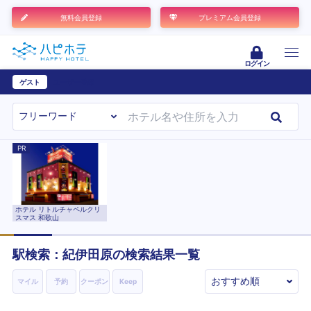
無料会員登録
プレミアム会員登録
ログイン
ゲスト
ユーザー登録
PR
ホテル リトルチャペルクリ
スマス 和歌山
駅検索：
紀伊田原
の検索結果一覧
マイル
予約
クーポン
Keep