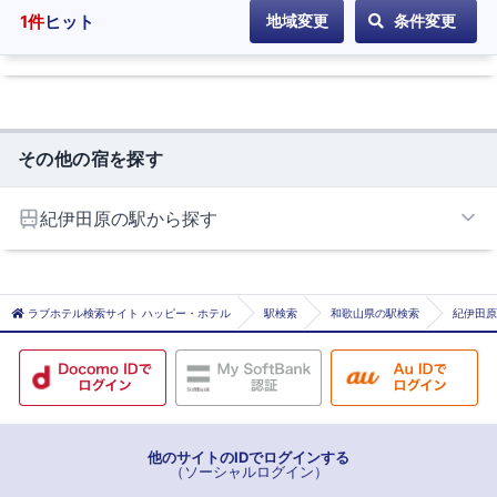
テ
1
件
ヒット
地域変更
条件変更
ル
に
登
録
その他の宿を探す
紀伊田原の駅から探す
紀伊田原
ラブホテル検索サイト ハッピー・ホテル
駅検索
和歌山県の駅検索
紀伊田原
他のサイトのIDでログインする
（ソーシャルログイン）