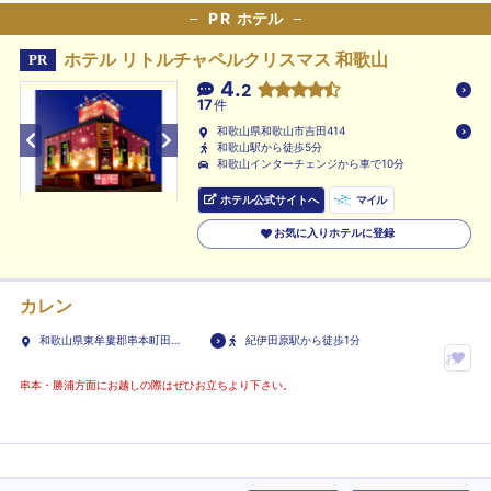
PR
ホテル
ホテル リトルチャペルクリスマス 和歌山
PR
4.
2
17
件
和歌山県和歌山市吉田414
和歌山駅から徒歩5分
和歌山インターチェンジから車で10分
ホテル公式サイトへ
マイル
お気に入りホテルに登録
カレン
和歌山県東牟婁郡串本町田原
紀伊田原駅から徒歩1分
1621-1
お
気
串本・勝浦方面にお越しの際はぜひお立ちより下さい。
に
入
り
ホ