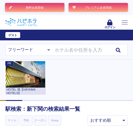
無料会員登録
プレミアム会員登録
ログイン
ゲスト
ユーザー登録
PR
HOTEL 壇【HAYAMA
HOTELS】
駅検索：
新下関
の検索結果一覧
マイル
予約
クーポン
Keep