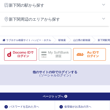
下関インターエリア
新下関の駅から探す
下関市北部エリア
下関
新下関周辺のエリアから探す
吉見
小月
山陽小野田エリア
新下関
ラブホテル検索サイト ハッピー・ホテル
駅検索
山口県の駅検索
新下関駅周
幡生
他のサイトのIDでログインする
（ソーシャルログイン）
ページトップへ
パスワードを忘れた方へ
仮登録がお済みの方へ