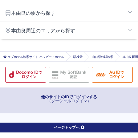
小郡エリア
本由良の駅から探す
宮野
本由良周辺のエリアから探す
周防下郷
新山口
宇部エリア
仁保
防府西インターエリア
ラブホテル検索サイト ハッピー・ホテル
駅検索
山口県の駅検索
本由良駅周
仁保津
徳山エリア
大歳
本由良
矢原
他のサイトのIDでログインする
（ソーシャルログイン）
ページトップへ