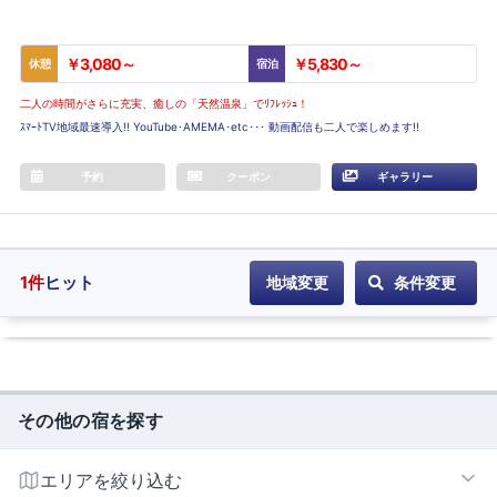
￥3,080～
￥5,830～
休憩
宿泊
二人の時間がさらに充実、癒しの「天然温泉」でﾘﾌﾚｯｼｭ！
ｽﾏｰﾄTV地域最速導入!! YouTube･AMEMA･etc･･･ 動画配信も二人で楽しめます!!
予約
クーポン
ギャラリー
1
件
ヒット
地域変更
条件変更
その他の宿を探す
エリアを絞り込む