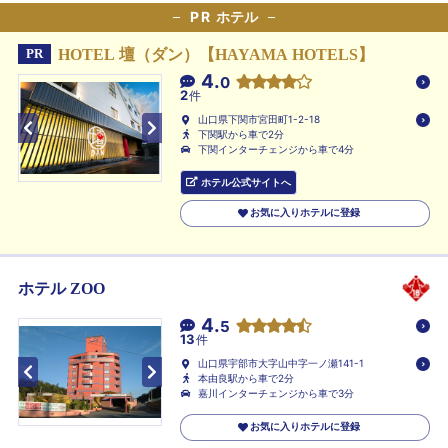
PR
ホテル
HOTEL 壇（ダン）【HAYAMA HOTELS】
PR
4.
0
2
件
山口県下関市宮田町1-2-18
下関駅から車で2分
下関インターチェンジから車で4分
ホテル公式サイトへ
お気に入りホテルに登録
ホテル ZOO
4.
5
13
件
山口県宇部市大字山中字一ノ瀬141-1
本由良駅から車で2分
嘉川インターチェンジから車で3分
お気に入りホテルに登録