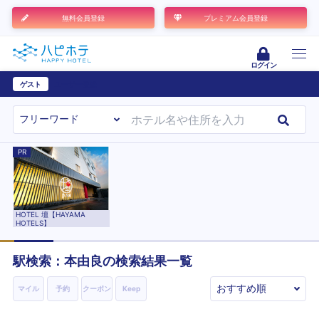
無料会員登録
プレミアム会員登録
ログイン
ゲスト
ユーザー登録
PR
HOTEL 壇【HAYAMA
HOTELS】
駅検索：
本由良
の検索結果一覧
マイル
予約
クーポン
Keep