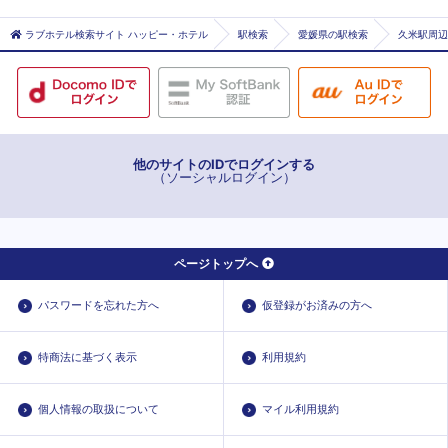
警察署前
ラブホテル検索サイト ハッピー・ホテル
駅検索
愛媛県の駅検索
久米駅周辺
県庁前
高砂町
三津浜
山西
市役所前
他のサイトのIDでログインする
（ソーシャルログイン）
勝山町
松山市
松山市駅
ページトップへ
松山市駅前
上一万
パスワードを忘れた方へ
仮登録がお済みの方へ
清水町
西衣山
特商法に基づく表示
利用規約
石手川公園
赤十字病院前
個人情報の取扱について
マイル利用規約
大街道