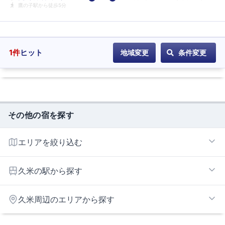
鷹の子駅から徒歩5分
1
件
ヒット
地域変更
条件変更
その他の宿を探す
エリアを絞り込む
松山市街エリア
久米の駅から探す
松山市郊外エリア
いよ立花
久米周辺のエリアから探す
伊予和気
久米
今治湯ノ浦インターエリア