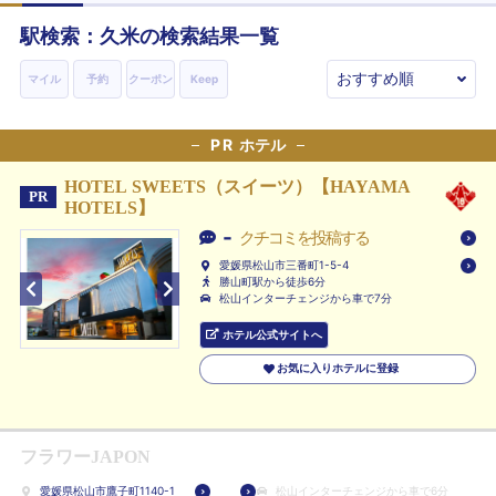
駅検索：
久米
の検索結果一覧
マイル
予約
クーポン
Keep
PR
ホテル
HOTEL SWEETS（スイーツ）【HAYAMA
PR
HOTELS】
-
クチコミを投稿する
愛媛県松山市三番町1-5-4
勝山町駅から徒歩6分
松山インターチェンジから車で7分
ホテル公式サイトへ
お気に入りホテルに登録
フラワーJAPON
愛媛県松山市鷹子町1140-1
松山インターチェンジから車で6分