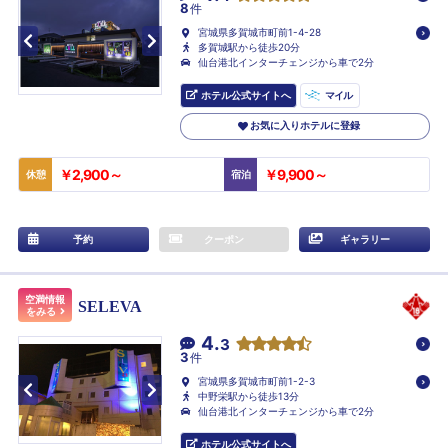
8
件
宮城県多賀城市町前1-4-28
多賀城駅から徒歩20分
仙台港北インターチェンジから車で2分
ホテル公式サイトへ
マイル
お気に入りホテルに登録
￥2,900～
￥9,900～
休憩
宿泊
予約
クーポン
ギャラリー
空満情報
SELEVA
をみる
4.
3
3
件
宮城県多賀城市町前1-2-3
中野栄駅から徒歩13分
仙台港北インターチェンジから車で2分
ホテル公式サイトへ