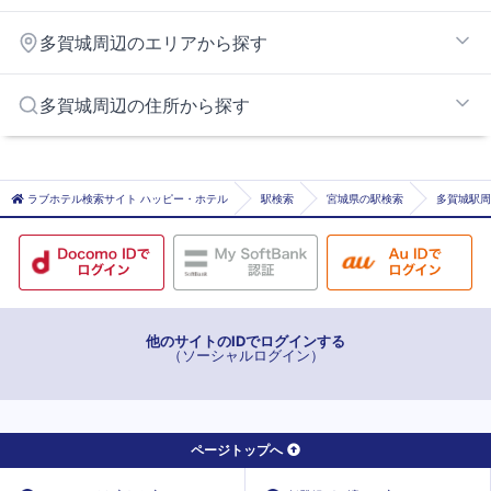
多賀城
多賀城周辺のエリアから探す
仙台港エリア
多賀城周辺の住所から探す
利府塩釜エリア
仙台市仙台市宮城野区
宮城郡利府町
ラブホテル検索サイト ハッピー・ホテル
駅検索
宮城県の駅検索
多賀城駅周
他のサイトのIDでログインする
（ソーシャルログイン）
ページトップへ