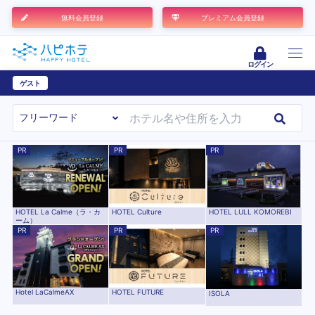
無料会員登録
プレミアム会員登録
ログイン
ゲスト
ユーザー登録
PR
PR
PR
HOTEL La Calme（ラ・カ
HOTEL Culture
HOTEL LULL KOMOREBI
ーム）
PR
PR
PR
Hotel LaCalmeAX
HOTEL FUTURE
ISOLA