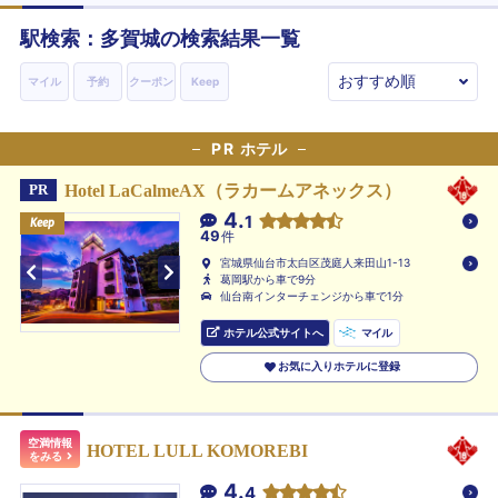
駅検索：
多賀城
の検索結果一覧
マイル
予約
クーポン
Keep
PR
ホテル
Hotel LaCalmeAX（ラカームアネックス）
PR
4.
1
Keep
Keep
Keep
49
件
宮城県仙台市太白区茂庭人来田山1-13
葛岡駅から車で9分
仙台南インターチェンジから車で1分
ホテル公式サイトへ
マイル
お気に入りホテルに登録
空満情報
HOTEL LULL KOMOREBI
をみる
4.
4