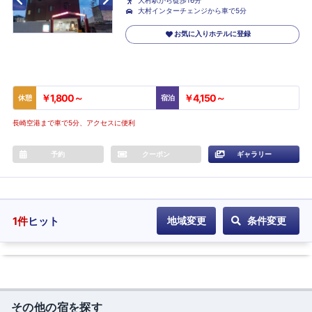
大村駅から徒歩16分
大村インターチェンジから車で5分
お気に入りホテルに登録
￥1,800～
￥4,150～
休憩
宿泊
長崎空港まで車で5分、アクセスに便利
予約
クーポン
ギャラリー
1
件
ヒット
地域変更
条件変更
その他の宿を探す