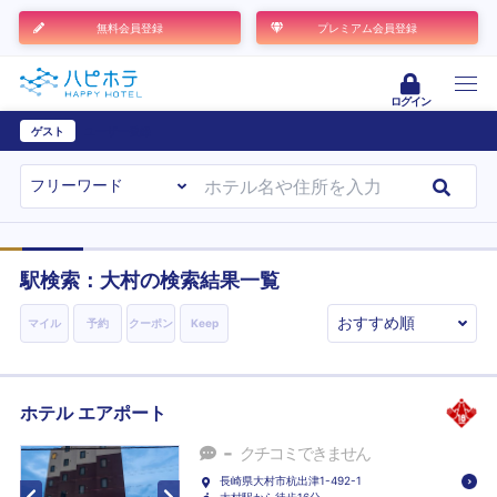
無料会員登録
プレミアム会員登録
ログイン
ゲスト
ユーザー登録
駅検索：
大村
の検索結果一覧
マイル
予約
クーポン
Keep
ホテル エアポート
-
クチコミできません
長崎県大村市杭出津1-492-1