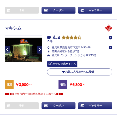
予約
クーポン
ギャラリー
マキシム
4.
4
7
件
鹿児島県鹿児島市下荒田2-50-18
荒田八幡駅から徒歩7分
鹿児島インターチェンジから車で15分
ホテル公式サイトへ
お気に入りホテルに登録
￥3,900～
￥6,800～
休憩
宿泊
■■■鹿児島市内で自動精算機の有るホテル■■■
予約
クーポン
ギャラリー