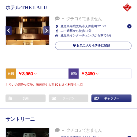
ホテル THE LALU
-
クチコミできません
鹿児島県鹿児島市天保山町22-22
二中通駅から徒歩14分
鹿児島インターチェンジから車で8分
お気に入りホテルに登録
￥3,960～
￥7,480～
休憩
宿泊
川沿いの閑静な立地。映画館や大型SCも近く利便性も◎
予約
クーポン
ギャラリー
サントリーニ
-
クチコミできません