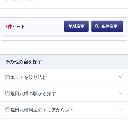
7
件
ヒット
地域変更
条件変更
その他の宿を探す
エリアを絞り込む
鹿児島市街エリア
荒田八幡の駅から探す
鹿児島市南部エリア
いづろ通
荒田八幡周辺のエリアから探す
加治屋町
鴨池
指宿エリア