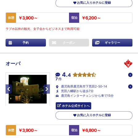
お気に入りホテルに登録
￥3,900～
￥6,200～
休憩
宿泊
ラブホ以外の観光、女子会からビジネスまで利用可能
予約
クーポン
ギャラリー
オーパ
4.
4
7
件
鹿児島県鹿児島市下荒田2-50-14
荒田八幡駅から徒歩7分
鹿児島インターチェンジから車で15分
ホテル公式サイトへ
お気に入りホテルに登録
￥3,900～
￥6,800～
休憩
宿泊