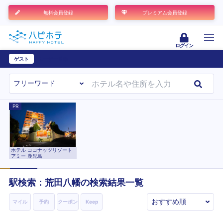
無料会員登録
プレミアム会員登録
ログイン
ゲスト
ユーザー登録
PR
ホテル ココナッツリゾート
アミー 鹿児島
駅検索：
荒田八幡
の検索結果一覧
マイル
予約
クーポン
Keep