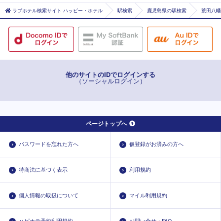
喜入
薩摩川内市エリア
ラブホテル検索サイト ハッピー・ホテル
駅検索
鹿児島県の駅検索
荒田八幡
騎射場
五位野
交通局前
甲東中学校前
荒田八幡
他のサイトのIDでログインする
（ソーシャルログイン）
高見橋
高見馬場
桜島桟橋通
ページトップへ
市役所前
市立病院前
パスワードを忘れた方へ
仮登録がお済みの方へ
鹿児島
鹿児島駅前
特商法に基づく表示
利用規約
鹿児島中央
新屋敷
個人情報の取扱について
マイル利用規約
水族館口