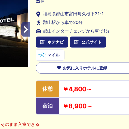
22
件
福島県郡山市富田町久根下31-1
郡山駅から車で20分
郡山インターチェンジから車で1分
ホテナビ
公式サイト
マイル
お気に入りホテルに登録
￥4,800～
休憩
￥8,900～
宿泊
てそのまま入室できる