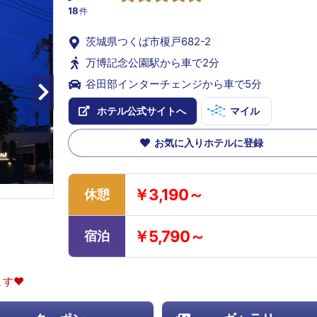
18
件
茨城県つくば市榎戸682-2
万博記念公園駅から車で2分
谷田部インターチェンジから車で5分
ホテル公式サイトへ
マイル
お気に入りホテルに登録
￥3,190～
休憩
￥5,790～
宿泊
す❤️