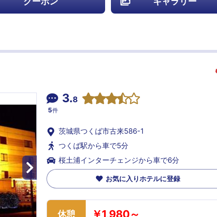
クーポン
ギャラリー
3.
8
5
件
茨城県つくば市古来586-1
つくば駅から車で5分
桜土浦インターチェンジから車で6分
お気に入りホテルに登録
￥1,980～
休憩