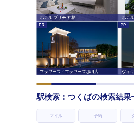
ホテル プリモ 神栖
ホテル
PR
PR
フラワーズ／フラワーズ那珂店
ヴィ
駅検索：
つくば
の検索結果
マイル
予約