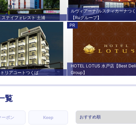
ルヴィアーナ/ルスティカーナつ
 ステイフォレスト 土浦
【Ruグループ】
PR
HOTEL LOTUS 水戸店【Best Deli
クトリアコートつくば
Group】
一覧
クーポン
Keep