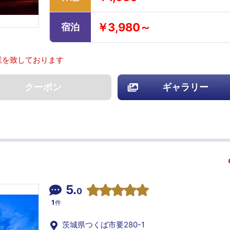
￥3,980～
宿泊
業を致しております
クーポン
ギャラリー
5.
0
1
件
茨城県つくば市要280-1