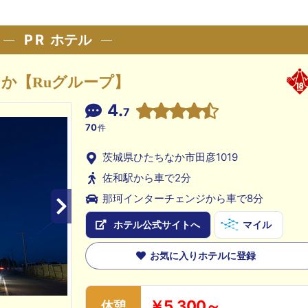
PR
ホテル
か【Ruグループ】
4.
7
70
件
茨城県ひたちなか市田彦1019
佐和駅から車で2分
那珂インターチェンジから車で8分
ホテル公式サイトへ
マイル
お気に入りホテルに登録
￥5,300～
休憩