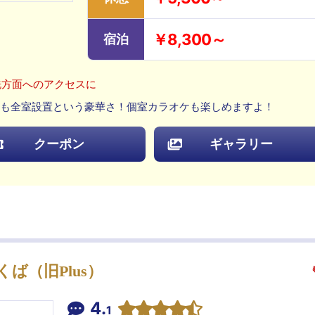
￥8,300～
宿泊
洗方面へのアクセスに
ビ貸出)も全室設置という豪華さ！個室カラオケも楽しめますよ！
クーポン
ギャラリー
つくば（旧Plus）
4.
1