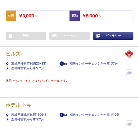
￥3,000～
￥5,000～
休憩
宿泊
予約
クーポン
ギャラリー
ヒルズ
茨城県神栖市鰐川25-331
潮来インターチェンジから車で7分
鹿島神宮駅から車で2分
お
気
休日でも､ゆったりとくつろげるホテルです｡
に
入
り
ホテル トキ
ホ
茨城県鹿嶋市鉢形1506-1
潮来インターチェンジから車で10分
テ
鹿島神宮駅から車で2分
ル
お
に
気
登
に