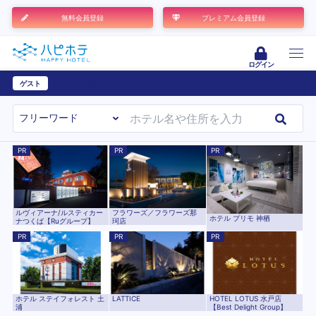
無料会員登録
プレミアム会員登録
ログイン
ゲスト
ユーザー登録
PR
PR
PR
ルヴィアーナ/ルスティカー
フラワーズ／フラワーズ那
ホテル プリモ 神栖
ナつくば【Ruグループ】
珂店
PR
PR
PR
ホテル ステイフォレスト 土
LATTICE
HOTEL LOTUS 水戸店
浦
【Best Delight Group】