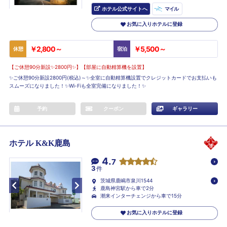
ホテル公式サイトへ
マイル
お気に入りホテルに登録
￥2,800～
￥5,500～
休憩
宿泊
【ご休憩90分新設✨2800円✨】【部屋に自動精算機を設置】
✨ご休憩90分新設2800円(税込)～✨全室に自動精算機設置でクレジットカードでお支払いも
スムーズになりました！✨Wi-Fiも全室完備になりました！✨
予約
クーポン
ギャラリー
ホテル K&K鹿島
4.
7
3
件
茨城県鹿嶋市泉川1544
鹿島神宮駅から車で2分
潮来インターチェンジから車で15分
お気に入りホテルに登録