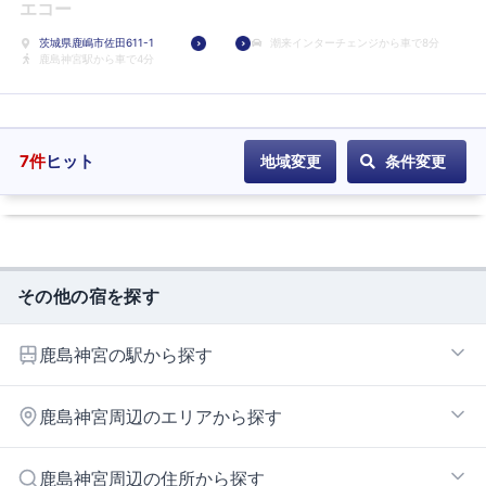
エコー
ホ
茨城県鹿嶋市佐田611-1
潮来インターチェンジから車で8分
テ
鹿島神宮駅から車で4分
ル
に
登
録
7
件
ヒット
地域変更
条件変更
その他の宿を探す
鹿島神宮の駅から探す
鹿島サッカースタジアム
鹿島神宮周辺のエリアから探す
鹿島神宮
鹿島大野
神栖エリア
鹿島神宮周辺の住所から探す