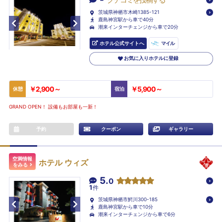
茨城県神栖市木崎1385-121
鹿島神宮駅から車で40分
潮来インターチェンジから車で20分
ホテル公式サイトへ
マイル
お気に入りホテルに登録
￥2,900～
￥5,900～
休憩
宿泊
GRAND OPEN！ 設備もお部屋も一新！
予約
クーポン
ギャラリー
空満情報
ホテル ウィズ
をみる
5.
0
1
件
茨城県神栖市鰐川300-185
鹿島神宮駅から車で10分
潮来インターチェンジから車で6分