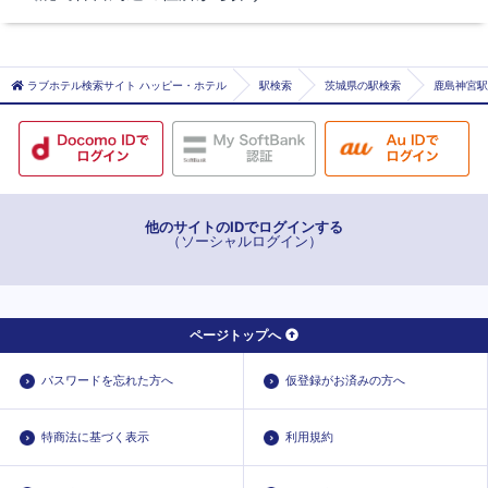
長者ケ浜潮騒はまなす公園前
潮来市
神栖市
ラブホテル検索サイト ハッピー・ホテル
駅検索
茨城県の駅検索
鹿島神宮駅
行方市
鉾田市
他のサイトのIDでログインする
（ソーシャルログイン）
ページトップへ
パスワードを忘れた方へ
仮登録がお済みの方へ
特商法に基づく表示
利用規約