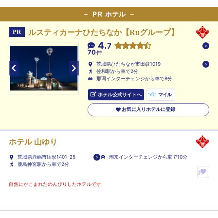
録
入
PR
ホテル
り
ルスティカーナひたちなか【Ruグループ】
PR
ホ
4.
テ
7
70
件
ル
茨城県ひたちなか市田彦1019
に
佐和駅から車で2分
登
那珂インターチェンジから車で8分
録
ホテル公式サイトへ
マイル
お気に入りホテルに登録
ホテル 山ゆり
茨城県鹿嶋市鉢形1401-25
潮来インターチェンジから車で10分
鹿島神宮駅から車で2分
お
気
自然にかこまれたのんびりしたホテルです
に
入
り