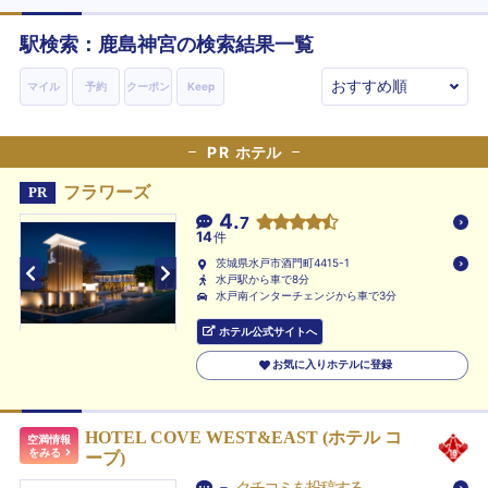
駅検索：
鹿島神宮
の検索結果一覧
マイル
予約
クーポン
Keep
PR
ホテル
フラワーズ
PR
4.
7
14
件
茨城県水戸市酒門町4415-1
水戸駅から車で8分
水戸南インターチェンジから車で3分
ホテル公式サイトへ
お気に入りホテルに登録
HOTEL COVE WEST&EAST (ホテル コ
空満情報
をみる
ーブ)
-
クチコミを投稿する