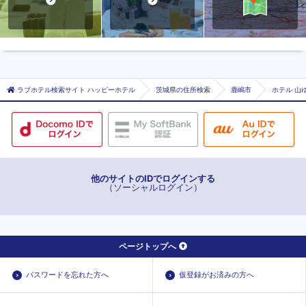
ラブホテル検索サイト ハッピーホテル
茨城県の住所検索
鹿嶋市
ホテル 山ゆ
他のサイトのIDでログインする
（ソーシャルログイン）
ページトップへ
パスワードを忘れた方へ
仮登録がお済みの方へ