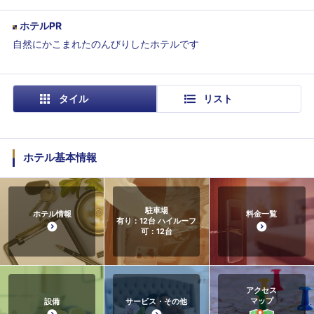
ホテルPR
自然にかこまれたのんびりしたホテルです
タイル
リスト
ホテル基本情報
駐車場
ホテル情報
料金一覧
有り：12台 ハイルーフ
可：12台
アクセス
マップ
設備
サービス・その他