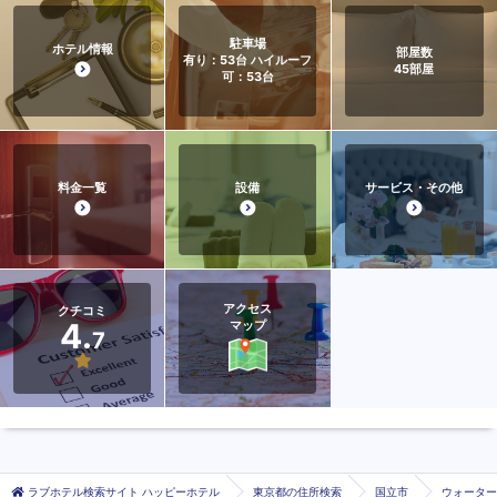
駐車場
ホテル情報
部屋数
有り：53台 ハイルーフ
45
部屋
可：53台
料金一覧
設備
サービス・その他
アクセス
クチコミ
4.
マップ
7
ラブホテル検索サイト ハッピーホテル
東京都の住所検索
国立市
ウォーター