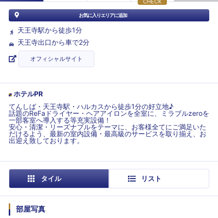
CHECK
お気に入りエリアに追加
天王寺駅から徒歩1分
天王寺出口から車で2分
オフィシャルサイト
ホテルPR
てんしば・天王寺駅・ハルカスから徒歩1分の好立地♪
話題のReFaドライヤー・ヘアアイロンを全室に、ミラブルzeroを
一部客室へ導入する等充実設備！
安心・清潔・リーズナブルをテーマに、お客様全てにご満足いた
だけるよう、最新の室内設備・最高級のサービスを取り揃え、お
出迎え致しております。
タイル
リスト
部屋写真