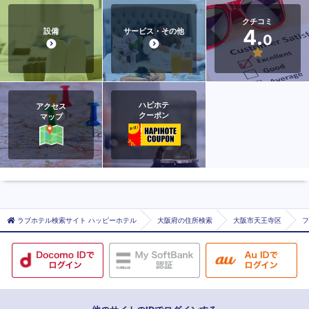
クチコミ
4.
設備
サービス・その他
0
ハピホテ
アクセス
クーポン
マップ
ラブホテル検索サイト ハッピーホテル
大阪府の住所検索
大阪市天王寺区
フ