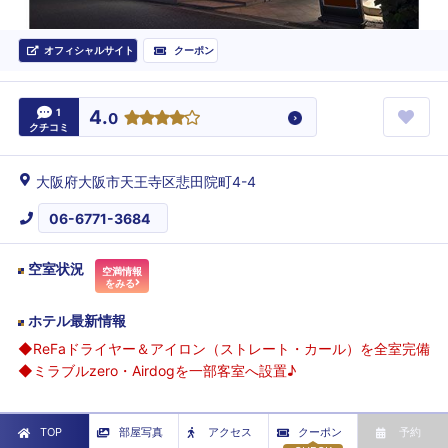
オフィシャルサイト
クーポン
1
4.
0
クチコミ
大阪府大阪市天王寺区悲田院町4-4
06-6771-3684
空室状況
空満情報
をみる
ホテル最新情報
◆ReFaドライヤー＆アイロン（ストレート・カール）を全室完備
◆ミラブルzero・Airdogを一部客室へ設置♪
TOP
部屋写真
アクセス
クーポン
予約