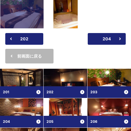
202
204
前画面に戻る
201
202
203
204
205
206