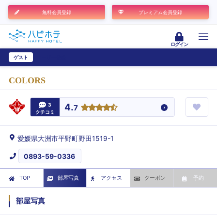
無料会員登録
プレミアム会員登録
ログイン
ゲスト
ユーザー登録
COLORS
3
4.
7
クチコミ
愛媛県大洲市平野町野田1519-1
0893-59-0336
TOP
部屋写真
アクセス
クーポン
予約
部屋写真