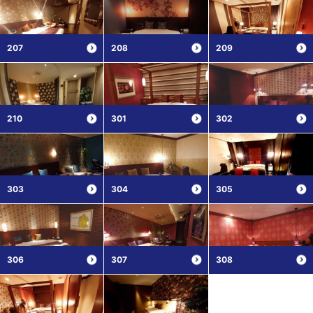
207
208
209
210
301
302
303
304
305
306
307
308