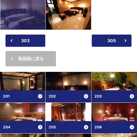
303
305
前画面に戻る
201
202
203
204
205
206