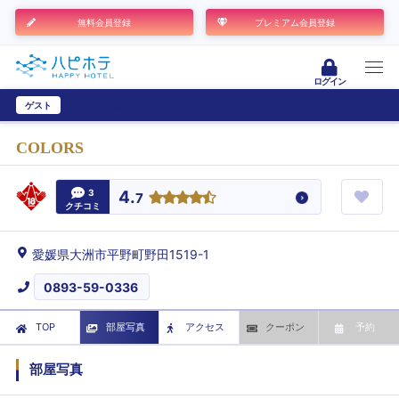
無料会員登録
プレミアム会員登録
ログイン
ゲスト
ユーザー登録
COLORS
3
4.
7
クチコミ
愛媛県大洲市平野町野田1519-1
0893-59-0336
TOP
部屋写真
アクセス
クーポン
予約
部屋写真