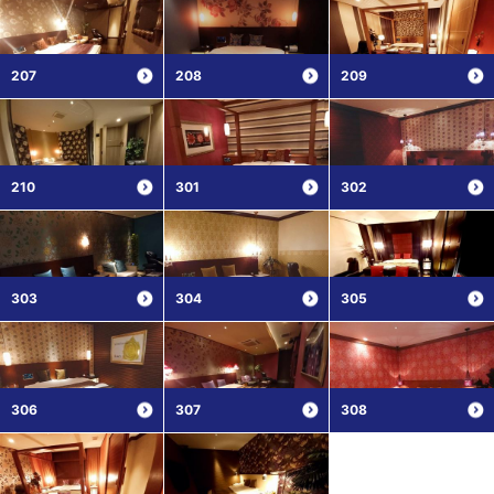
207
208
209
210
301
302
303
304
305
306
307
308