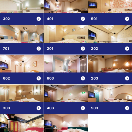
302
401
501
701
201
202
602
603
203
303
403
503