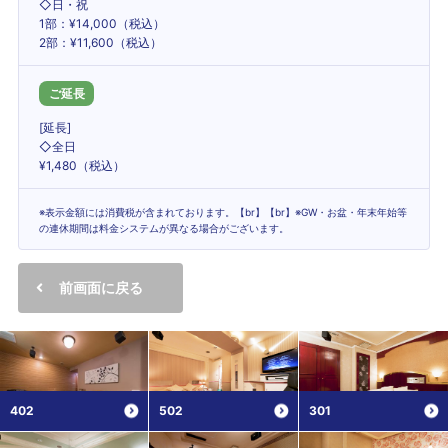
◇日・祝
1部：¥14,000（税込）
2部：¥11,600（税込）
ご延長
[延長]
◇全日
¥1,480（税込）
※表示金額には消費税が含まれております。【br】【br】※GW・お盆・年末年始等
の連休期間は料金システムが異なる場合がございます。
前画面に戻る
402
502
301