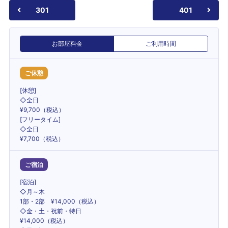
301
401
お部屋料金
ご利用時間
ご休憩
[休憩]
◇全日
¥9,700（税込）
[フリータイム]
◇全日
¥7,700（税込）
ご宿泊
[宿泊]
◇月～木
1部・2部 ¥14,000（税込）
◇金・土・祝前・特日
¥14,000（税込）