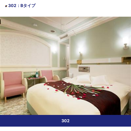
302
：
Bタイプ
302