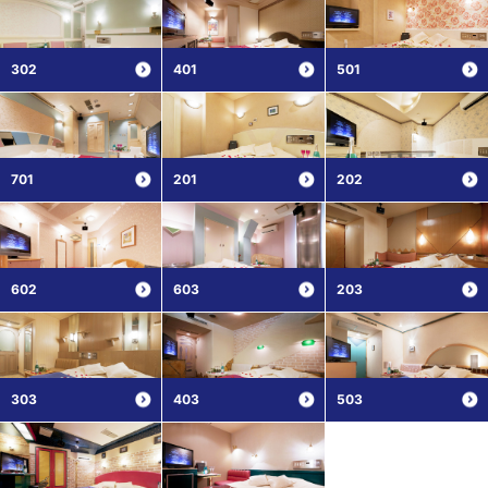
302
401
501
701
201
202
602
603
203
303
403
503