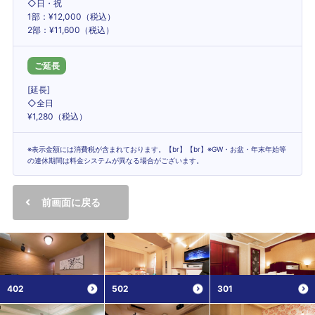
◇日・祝
1部：¥12,000（税込）
2部：¥11,600（税込）
ご延長
[延長]
◇全日
¥1,280（税込）
※表示金額には消費税が含まれております。【br】【br】※GW・お盆・年末年始等
の連休期間は料金システムが異なる場合がございます。
前画面に戻る
402
502
301