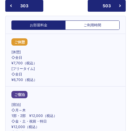
303
503
お部屋料金
ご利用時間
ご休憩
[休憩]
◇全日
¥7,700（税込）
[フリータイム]
◇全日
¥6,700（税込）
ご宿泊
[宿泊]
◇月～木
1部・2部 ¥12,000（税込）
◇金・土・祝前・特日
¥12,000（税込）