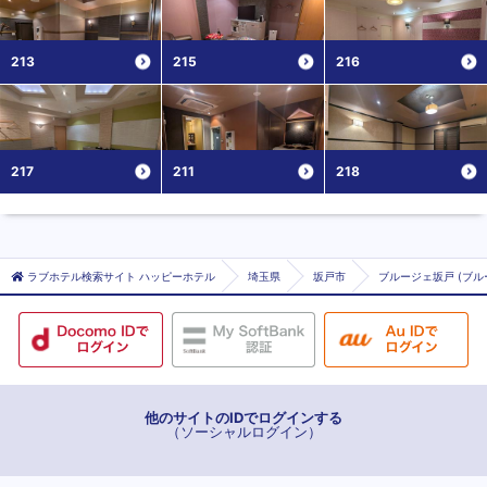
213
215
216
217
211
218
ラブホテル検索サイト ハッピーホテル
埼玉県
坂戸市
ブルージェ坂戸 (ブル
他のサイトのIDでログインする
（ソーシャルログイン）