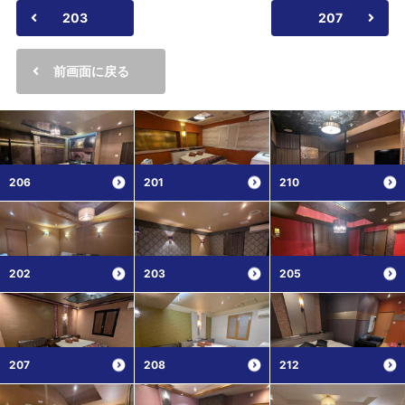
203
207
前画面に戻る
206
201
210
202
203
205
207
208
212