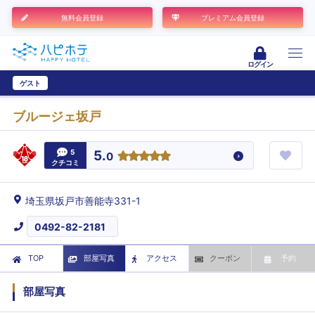
無料会員登録
プレミアム会員登録
ログイン
ゲスト
ユーザー登録
ブルージェ坂戸
5
5.
0
クチコミ
埼玉県坂戸市善能寺331-1
0492-82-2181
TOP
部屋写真
アクセス
クーポン
予約
部屋写真