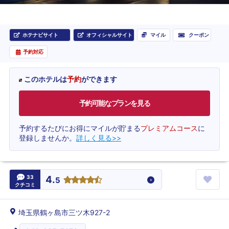
ホテナビサイト
オフィシャルサイト
マイル
クーポン
予約対応
このホテルは
予約
ができます
予約可能なプランを見る
予約するたびにお得にマイルが貯まる
プレミアムコース
に
登録しませんか。
詳しく見る>>
33
4.
5
クチコミ
埼玉県鶴ヶ島市三ツ木927-2