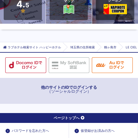
クーポン
4.
マップ
5
ラブホテル検索サイト ハッピーホテル
埼玉県の住所検索
鶴ヶ島市
LE CI
他のサイトのIDでログインする
（ソーシャルログイン）
ページトップへ
パスワードを忘れた方へ
仮登録がお済みの方へ