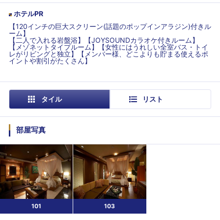
ホテルPR
【120インチの巨大スクリーン(話題のポップインアラジン)付きル
ーム】
【二人で入れる岩盤浴】【JOYSOUNDカラオケ付きルーム】
【メゾネットタイプルーム】【女性にはうれしい全室バス・トイ
レがリビングと独立】【メンバー様、どこよりも貯まる使えるポ
イントや割引がたくさん】
タイル
リスト
部屋写真
101
103