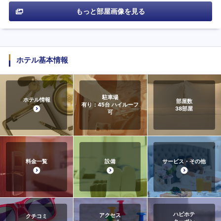
もっと部屋画像を見る
ホテル基本情報
駐車場
ホテル情報
部屋数
有り：45台 ハイルーフ
38
部屋
可
料金一覧
設備
サービス・その他
ハピホテ
アクセス
クチコミ