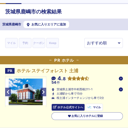
茨城県
鹿嶋市
の検索結果
茨城県鹿嶋市
お気に入りエリアに追加
マイル
予約
クーポン
Keep
PR
ホテル
ホテル ステイフォレスト 土浦
PR
4.
8
54
件
茨城県土浦市中村西根211-1
土浦駅から車で15分
桜土浦インターチェンジから車で2分
ホテル公式サイトへ
マイル
お気に入りホテルに登録