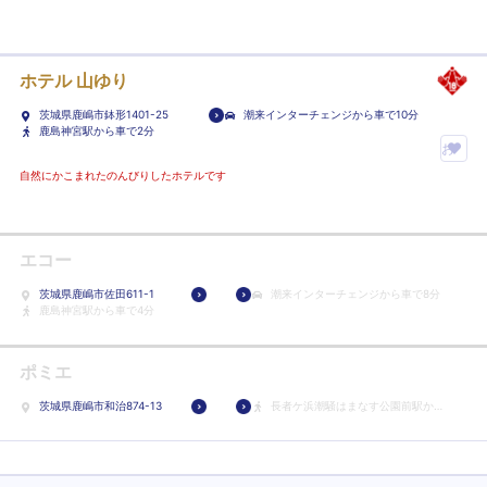
気
に
入
ホテル 山ゆり
り
ホ
茨城県鹿嶋市鉢形1401-25
潮来インターチェンジから車で10分
鹿島神宮駅から車で2分
テ
お
ル
気
自然にかこまれたのんびりしたホテルです
に
に
登
入
録
り
エコー
ホ
茨城県鹿嶋市佐田611-1
潮来インターチェンジから車で8分
テ
鹿島神宮駅から車で4分
ル
に
ポミエ
登
録
茨城県鹿嶋市和治874-13
長者ケ浜潮騒はまなす公園前駅から
徒歩14分