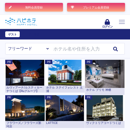
無料会員登録
プレミアム会員登録
ログイン
ゲスト
ユーザー登録
PR
PR
PR
ルヴィアーナ/ルスティカー
ホテル ステイフォレスト 土
ホテル プリモ 神栖
ナつくば【Ruグループ】
浦
PR
PR
PR
フラワーズ／フラワーズ那
LATTICE
ヴィクトリアコートつくば
珂店