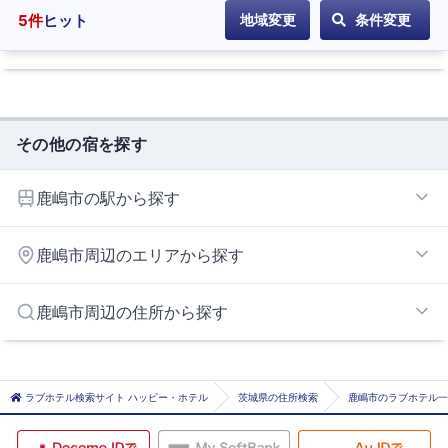
5
件
ヒット
地域変更
条件変更
その他の宿を探す
鹿嶋市の駅から探す
鹿島サッカースタジアム
鹿嶋市周辺のエリアから探す
鹿島神宮
鹿島大野
神栖エリア
鹿嶋市周辺の住所から探す
長者ケ浜潮騒はまなす公園前
潮来市
神栖市
ラブホテル検索サイト ハッピー・ホテル
茨城県の住所検索
鹿嶋市のラブホテル一
行方市
鉾田市